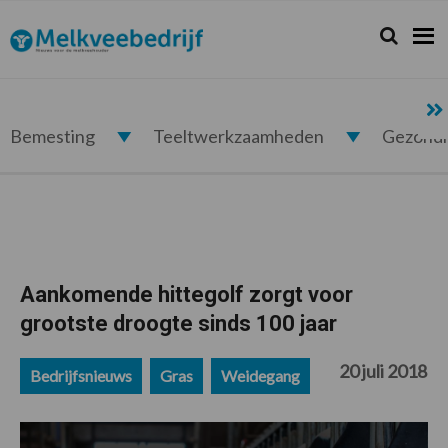
Spring
Door
Spring
Spring
naar
naar
naar
naar
Zoeken...
Zoek
Melkveebedrijf.nl
de
de
de
de
hoofdnavigatie
hoofd
eerste
voettekst
inhoud
sidebar
Bemesting
Teeltwerkzaamheden
Gezond
Aankomende hittegolf zorgt voor
grootste droogte sinds 100 jaar
20 juli 2018
Bedrijfsnieuws
Gras
Weidegang