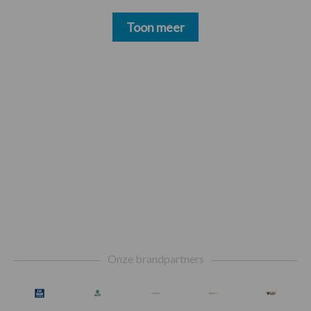
Toon meer
Footer
Onze brandpartners