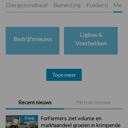
Diergezondheid
Bemesting
Fokkerij
Melkv
Ligbox &
Bedrijfsnieuws
Voerhekken
Toon meer
Primaire
Recent nieuws
Partner nieuws
Sidebar
6 aug
ForFarmers ziet volume en
marktaandeel groeien in krimpende