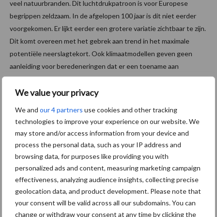
veel natuurbranden. Dit luchtdrukpatroon is voor Europese
begrippen zeldzaam. In de afgelopen 100 jaar is dit niet eerder
voorgekomen. Er lijkt eerder een grotere variatie zichtbaar te zijn.
Dit komt overeen met het gebrek aan trend in het maximale
potentiële neerslagtekort. Ook klimaatmodellen geven geen
aanleiding voor beredeneringen dat er een toename aan
desbetreffende luchtdrukblokkades of van droogteperiodes zijn.
Om nu te spreken dat dit huidige weerbeeld ten grondslag ligt
We value your privacy
aan de klimaatverandering is daarmee een trede te hoog gezocht.
We and
our 4 partners
use cookies and other tracking
Echter, de klimaatmodellen geven richting de toekomst wel met
technologies to improve your experience on our website. We
grote zekerheid aan dat er meer kansen zullen voordoen met
may store and/or access information from your device and
betrekking tot langere droogteperioden.
process the personal data, such as your IP address and
browsing data, for purposes like providing you with
Bron:
WeerPlaza
,
Buienradar
,
KNMI
,
WeerOnline
personalized ads and content, measuring marketing campaign
Aanbevolen voor jou!
effectiveness, analyzing audience insights, collecting precise
geolocation data, and product development. Please note that
your consent will be valid across all our subdomains. You can
ForFarmers ziet volume en
change or withdraw your consent at any time by clicking the