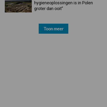
hygieneoplossingen is in Polen
groter dan ooit”
Toon meer
Footer