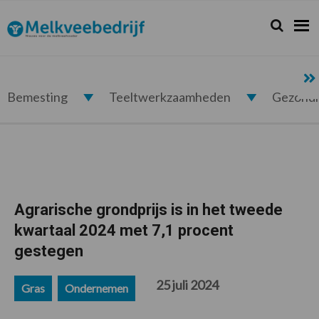
Spring
Door
Spring
Spring
naar
naar
naar
naar
Zoeken...
Zoek
Melkveebedrijf.nl
de
de
de
de
hoofdnavigatie
hoofd
eerste
voettekst
inhoud
sidebar
Bemesting
Teeltwerkzaamheden
Gezond
Agrarische grondprijs is in het tweede
kwartaal 2024 met 7,1 procent
gestegen
25 juli 2024
Gras
Ondernemen