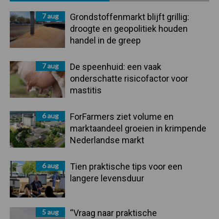
Sidebar
7 aug
Grondstoffenmarkt blijft grillig:
droogte en geopolitiek houden
handel in de greep
7 aug
De speenhuid: een vaak
onderschatte risicofactor voor
mastitis
6 aug
ForFarmers ziet volume en
marktaandeel groeien in krimpende
Nederlandse markt
6 aug
Tien praktische tips voor een
langere levensduur
5 aug
“Vraag naar praktische