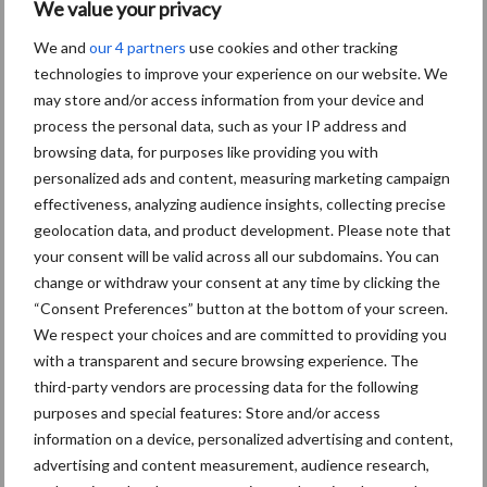
We value your privacy
euro per hectare.
We and
our 4 partners
use cookies and other tracking
In de provincie Flevoland steeg de gemiddelde agrarische
technologies to improve your experience on our website. We
grondprijs in het tweede kwartaal van 2024 met één procent naar
may store and/or access information from your device and
185.100e euro per hectare.
process the personal data, such as your IP address and
browsing data, for purposes like providing you with
De gemiddelde agrarische grondprijs in de provincies Noord-
personalized ads and content, measuring marketing campaign
Brabant en Zeeland steeg in het tweede kwartaal van 2024 met
effectiveness, analyzing audience insights, collecting precise
respectievelijk 5 procent naar 94.500 euro per hectare en met 7
geolocation data, and product development. Please note that
procent naar 83.700 euro per hectare. In Limburg bleef de
your consent will be valid across all our subdomains. You can
grondprijs vrijwel gelijk op 85.900 euro per hectare.
change or withdraw your consent at any time by clicking the
“Consent Preferences” button at the bottom of your screen.
Grondmobiliteit
We respect your choices and are committed to providing you
with a transparent and secure browsing experience. The
De relatieve grondmobiliteit – het verhandelde areaal afgezet
third-party vendors are processing data for the following
tegen het totaal areaal landbouwgrond – varieert over de vier
purposes and special features: Store and/or access
laatste kwartalen van 1,21 procent in Groningen tot 2,21 procent
information on a device, personalized advertising and content,
in Limburg. In vergelijking met een jaar eerder is de relatieve
advertising and content measurement, audience research,