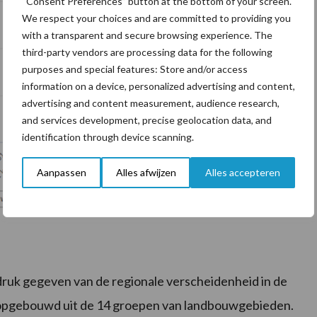
“Consent Preferences” button at the bottom of your screen.
We respect your choices and are committed to providing you
with a transparent and secure browsing experience. The
third-party vendors are processing data for the following
purposes and special features: Store and/or access
information on a device, personalized advertising and content,
advertising and content measurement, audience research,
and services development, precise geolocation data, and
identification through device scanning.
Aanpassen
Alles afwijzen
Alles accepteren
druk gegeven van de regionale verscheidenheid in de
n opgebouwd uit de 14 groepen van landbouwgebieden.