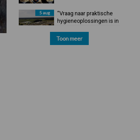
5 aug
“Vraag naar praktische
hygieneoplossingen is in
Polen groter dan ooit”
Toon meer