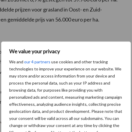
elde prijzen voor grasland in Oost- en Zuid-
en gemiddelde prijs van 56.000 euro per ha.
We value your privacy
ond verhandeld dan in hetzelfde kwartaal een jaar
 ha. Door het seizoenpatroon – waarbij de handel in het
We and
our 4 partners
use cookies and other tracking
technologies to improve your experience on our website. We
 vergelijking met het voorgaande kwartaal niet zinvol.
may store and/or access information from your device and
Dat ligt iets hoger dan de mobiliteit in 2017 én 2016;
process the personal data, such as your IP address and
browsing data, for purposes like providing you with
n. De relatieve grondmobiliteit – de verhandelde
personalized ads and content, measuring marketing campaign
landbouwgrond – bedroeg in 2018 2,0%.
effectiveness, analyzing audience insights, collecting precise
geolocation data, and product development. Please note that
your consent will be valid across all our subdomains. You can
change or withdraw your consent at any time by clicking the