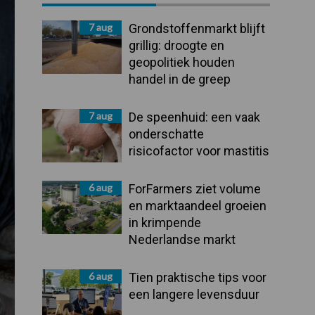
Sidebar
7 aug
Grondstoffenmarkt blijft
grillig: droogte en
geopolitiek houden
handel in de greep
7 aug
De speenhuid: een vaak
onderschatte
risicofactor voor mastitis
6 aug
ForFarmers ziet volume
en marktaandeel groeien
in krimpende
Nederlandse markt
6 aug
Tien praktische tips voor
een langere levensduur