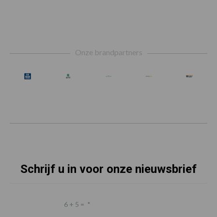
Footer
Onze brandpartners
Schrijf u in voor onze nieuwsbrief
6 + 5 =
*