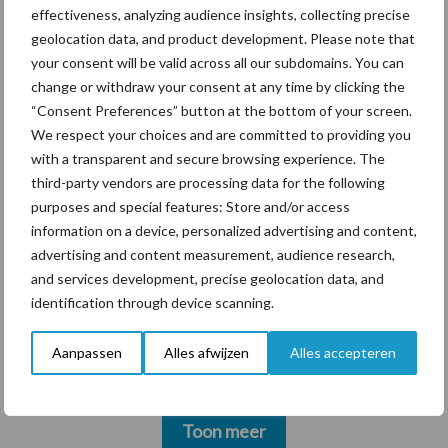
krimpende Nederlandse
effectiveness, analyzing audience insights, collecting precise
markt
geolocation data, and product development. Please note that
your consent will be valid across all our subdomains. You can
change or withdraw your consent at any time by clicking the
“Consent Preferences” button at the bottom of your screen.
Themapagina's
We respect your choices and are committed to providing you
with a transparent and secure browsing experience. The
third-party vendors are processing data for the following
Diergezondheid
Bemesting
Fokkerij
Melkv
purposes and special features: Store and/or access
information on a device, personalized advertising and content,
advertising and content measurement, audience research,
and services development, precise geolocation data, and
Ligbox &
identification through device scanning.
Bedrijfsnieuws
Voerhekken
Aanpassen
Alles afwijzen
Alles accepteren
Toon meer