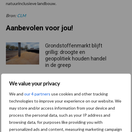
natuurinclusieve landbouw.
Bron:
CLM
Aanbevolen voor jou!
Grondstoffenmarkt blijft
grillig: droogte en
geopolitiek houden handel
in de greep
We value your privacy
De speenhuid: een vaak
onderschatte risicofactor
We and
our 4 partners
use cookies and other tracking
voor mastitis
technologies to improve your experience on our website. We
may store and/or access information from your device and
process the personal data, such as your IP address and
browsing data, for purposes like providing you with
ForFarmers ziet volume en
personalized ads and content, measuring marketing campaign
marktaandeel groeien in