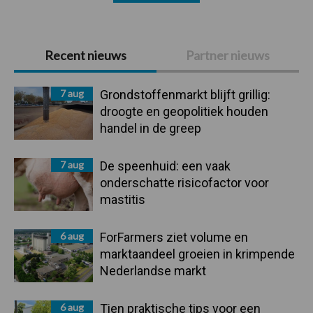
Primaire
Recent nieuws
Partner nieuws
Sidebar
7 aug
Grondstoffenmarkt blijft grillig:
droogte en geopolitiek houden
handel in de greep
7 aug
De speenhuid: een vaak
onderschatte risicofactor voor
mastitis
6 aug
ForFarmers ziet volume en
marktaandeel groeien in krimpende
Nederlandse markt
6 aug
Tien praktische tips voor een