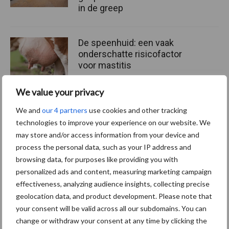
in de greep
De speenhuid: een vaak
onderschatte risicofactor
voor mastitis
We value your privacy
ForFarmers ziet volume en
We and
our 4 partners
use cookies and other tracking
marktaandeel groeien in
technologies to improve your experience on our website. We
krimpende Nederlandse
may store and/or access information from your device and
markt
process the personal data, such as your IP address and
browsing data, for purposes like providing you with
personalized ads and content, measuring marketing campaign
effectiveness, analyzing audience insights, collecting precise
Themapagina's
geolocation data, and product development. Please note that
your consent will be valid across all our subdomains. You can
Diergezondheid
Bemesting
Fokkerij
Melkv
change or withdraw your consent at any time by clicking the