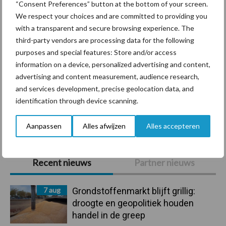
“Consent Preferences” button at the bottom of your screen.
We respect your choices and are committed to providing you
with a transparent and secure browsing experience. The
third-party vendors are processing data for the following
Ligbox &
Bedrijfsnieuws
purposes and special features: Store and/or access
Voerhekken
information on a device, personalized advertising and content,
advertising and content measurement, audience research,
and services development, precise geolocation data, and
identification through device scanning.
Toon meer
Aanpassen
Alles afwijzen
Alles accepteren
Primaire
Recent nieuws
Partner nieuws
Sidebar
7 aug
Grondstoffenmarkt blijft grillig:
droogte en geopolitiek houden
handel in de greep