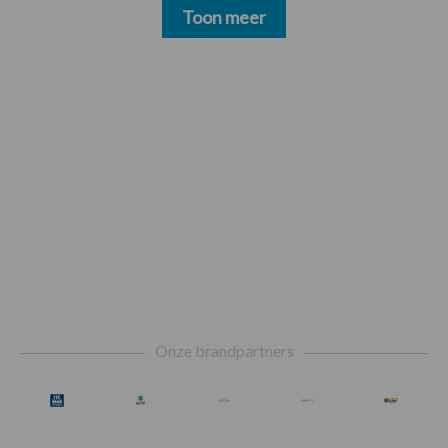
Toon meer
Footer
Onze brandpartners