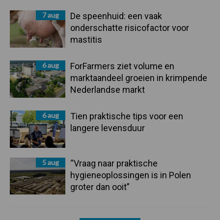
7 aug
De speenhuid: een vaak
onderschatte risicofactor voor
mastitis
6 aug
ForFarmers ziet volume en
marktaandeel groeien in krimpende
Nederlandse markt
6 aug
Tien praktische tips voor een
langere levensduur
5 aug
“Vraag naar praktische
hygieneoplossingen is in Polen
groter dan ooit”