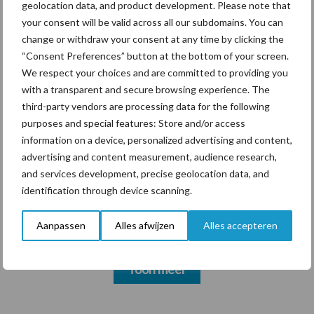
geolocation data, and product development. Please note that
your consent will be valid across all our subdomains. You can
change or withdraw your consent at any time by clicking the
Themapagina's
“Consent Preferences” button at the bottom of your screen.
We respect your choices and are committed to providing you
with a transparent and secure browsing experience. The
Diergezondheid
Bemesting
Fokkerij
Melkv
third-party vendors are processing data for the following
purposes and special features: Store and/or access
information on a device, personalized advertising and content,
advertising and content measurement, audience research,
and services development, precise geolocation data, and
Beregening
Bijproducten
identification through device scanning.
Aanpassen
Alles afwijzen
Alles accepteren
Toon meer