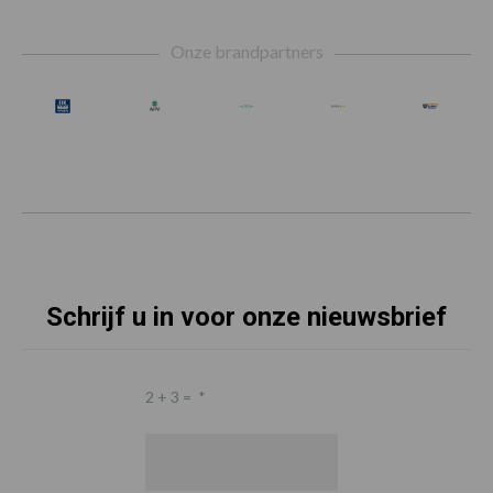
Footer
Onze brandpartners
Schrijf u in voor onze nieuwsbrief
2 + 3 =
*