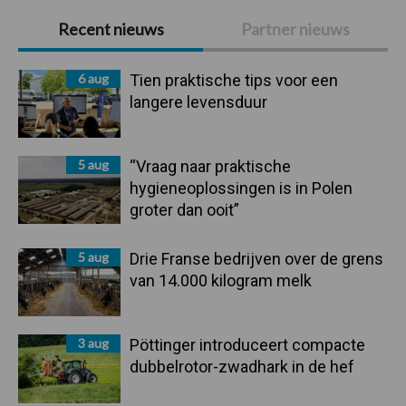
Primaire
Recent nieuws
Partner nieuws
Sidebar
6 aug
Tien praktische tips voor een
langere levensduur
5 aug
“Vraag naar praktische
hygieneoplossingen is in Polen
groter dan ooit”
5 aug
Drie Franse bedrijven over de grens
van 14.000 kilogram melk
3 aug
Pöttinger introduceert compacte
dubbelrotor-zwadhark in de hef