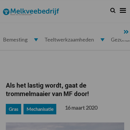
Spring
Door
Spring
Spring
naar
naar
naar
naar
Zoeken...
Zoek
Melkveebedrijf.nl
de
de
de
de
hoofdnavigatie
hoofd
eerste
voettekst
inhoud
sidebar
Bemesting
Teeltwerkzaamheden
Gezond
Als het lastig wordt, gaat de
trommelmaaier van MF door!
16 maart 2020
Gras
Mechanisatie