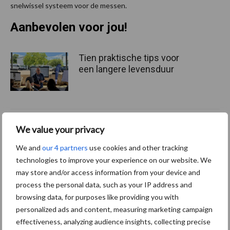
snelwissel systeem voor de messen.
Aanbevolen voor jou!
Tien praktische tips voor
een langere levensduur
“Vraag naar praktische
We value your privacy
hygieneoplossingen is in
Polen groter dan ooit”
We and
our 4 partners
use cookies and other tracking
technologies to improve your experience on our website. We
may store and/or access information from your device and
process the personal data, such as your IP address and
Drie Franse bedrijven over
browsing data, for purposes like providing you with
de grens van 14.000
personalized ads and content, measuring marketing campaign
kilogram melk
effectiveness, analyzing audience insights, collecting precise