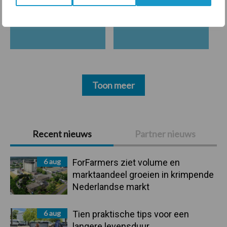
Beregening
Bijproducten
Toon meer
Primaire
Recent nieuws
Partner nieuws
Sidebar
6 aug
ForFarmers ziet volume en
marktaandeel groeien in krimpende
Nederlandse markt
6 aug
Tien praktische tips voor een
langere levensduur