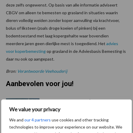
deze zelfs ongewenst. Op basis van alle informatie adviseert
CBGV om alleen te bemesten op grasland in situaties waarin
dieren volledig weiden zonder koper aanvulling via krachtvoer,
bolus of liksteen (zoals droge koeien of pinken) bij een
bodemtoestand met laag kopergehalte waar bovendien
meerdere jaren geen dierlijke mest is toegediend. Het
advies
voor koperbemesting
op grasland in de Adviesbasis Bemesting is
daar nu ook op aangepast.
Bron:
Verantwoorde Veehouderij
Aanbevolen voor jou!
ForFarmers ziet volume en
marktaandeel groeien in
We value your privacy
krimpende Nederlandse
We and
our 4 partners
use cookies and other tracking
markt
technologies to improve your experience on our website. We