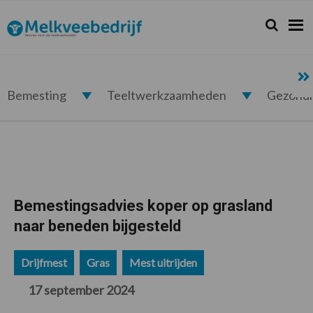
Spring
Door
Spring
Spring
naar
naar
naar
naar
Zoeken...
Zoek
Melkveebedrijf.nl
de
de
de
de
hoofdnavigatie
hoofd
eerste
voettekst
inhoud
sidebar
Bemesting
Teeltwerkzaamheden
Gezond
Bemestingsadvies koper op grasland
naar beneden bijgesteld
Drijfmest
Gras
Mest uitrijden
17 september 2024