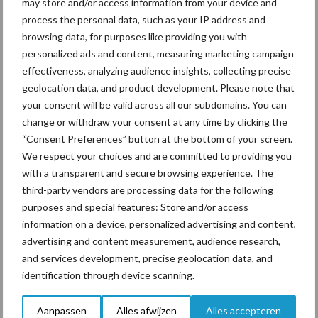
may store and/or access information from your device and
Tien praktische tips voor
process the personal data, such as your IP address and
een langere levensduur
browsing data, for purposes like providing you with
personalized ads and content, measuring marketing campaign
effectiveness, analyzing audience insights, collecting precise
geolocation data, and product development. Please note that
your consent will be valid across all our subdomains. You can
“Vraag naar praktische
change or withdraw your consent at any time by clicking the
hygieneoplossingen is in
“Consent Preferences” button at the bottom of your screen.
Polen groter dan ooit”
We respect your choices and are committed to providing you
with a transparent and secure browsing experience. The
third-party vendors are processing data for the following
purposes and special features: Store and/or access
Themapagina's
information on a device, personalized advertising and content,
advertising and content measurement, audience research,
and services development, precise geolocation data, and
Diergezondheid
Bemesting
Fokkerij
Melkv
identification through device scanning.
Aanpassen
Alles afwijzen
Alles accepteren