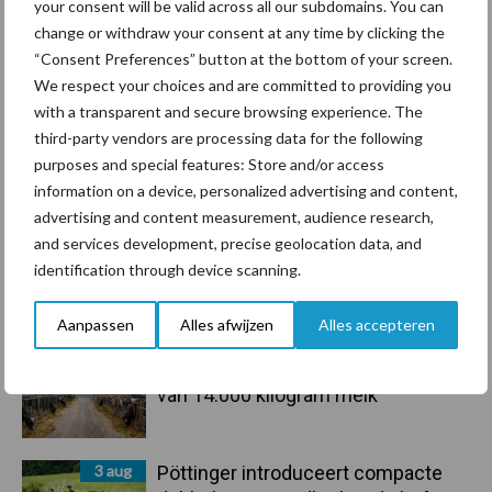
Sidebar
your consent will be valid across all our subdomains. You can
change or withdraw your consent at any time by clicking the
6 aug
ForFarmers ziet volume en
“Consent Preferences” button at the bottom of your screen.
marktaandeel groeien in krimpende
We respect your choices and are committed to providing you
Nederlandse markt
with a transparent and secure browsing experience. The
third-party vendors are processing data for the following
6 aug
Tien praktische tips voor een
purposes and special features: Store and/or access
langere levensduur
information on a device, personalized advertising and content,
advertising and content measurement, audience research,
and services development, precise geolocation data, and
5 aug
“Vraag naar praktische
identification through device scanning.
hygieneoplossingen is in Polen
groter dan ooit”
Aanpassen
Alles afwijzen
Alles accepteren
5 aug
Drie Franse bedrijven over de grens
van 14.000 kilogram melk
3 aug
Pöttinger introduceert compacte