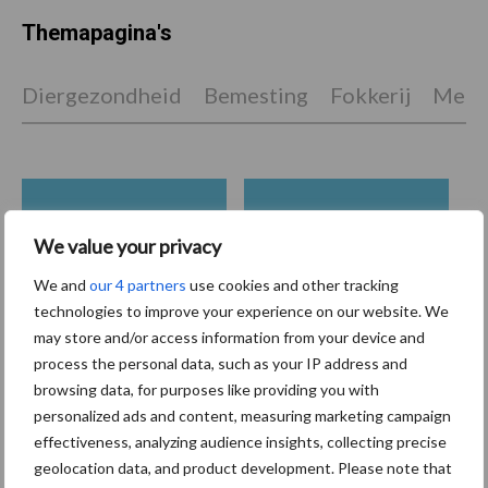
Themapagina's
Diergezondheid
Bemesting
Fokkerij
Melkv
Beregening
Bijproducten
We value your privacy
We and
our 4 partners
use cookies and other tracking
technologies to improve your experience on our website. We
may store and/or access information from your device and
Toon meer
process the personal data, such as your IP address and
browsing data, for purposes like providing you with
personalized ads and content, measuring marketing campaign
effectiveness, analyzing audience insights, collecting precise
Primaire
Recent nieuws
Partner nieuws
geolocation data, and product development. Please note that