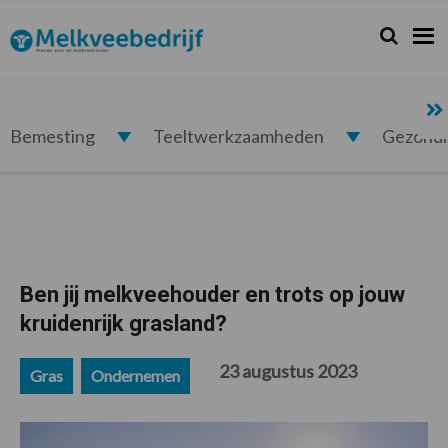
Spring
Door
Spring
Spring
naar
naar
naar
naar
Zoeken...
Zoek
Melkveebedrijf.nl
de
de
de
de
hoofdnavigatie
hoofd
eerste
voettekst
inhoud
sidebar
Bemesting
Teeltwerkzaamheden
Gezond
Ben jij melkveehouder en trots op jouw
kruidenrijk grasland?
23 augustus 2023
Gras
Ondernemen