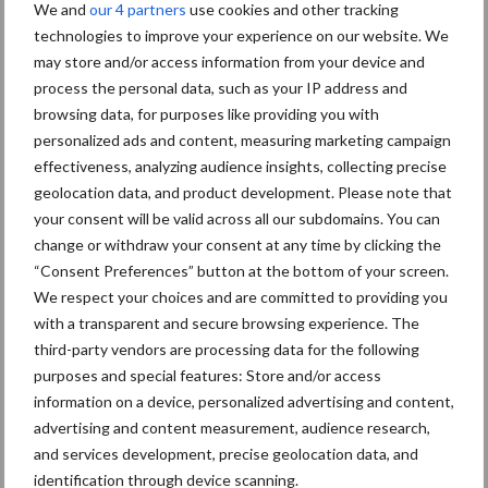
We and
our 4 partners
use cookies and other tracking
Diergezondheid
Bemesting
Fokkerij
Melkv
technologies to improve your experience on our website. We
may store and/or access information from your device and
process the personal data, such as your IP address and
browsing data, for purposes like providing you with
personalized ads and content, measuring marketing campaign
Beregening
Bijproducten
effectiveness, analyzing audience insights, collecting precise
geolocation data, and product development. Please note that
your consent will be valid across all our subdomains. You can
change or withdraw your consent at any time by clicking the
“Consent Preferences” button at the bottom of your screen.
Toon meer
We respect your choices and are committed to providing you
with a transparent and secure browsing experience. The
third-party vendors are processing data for the following
Primaire
purposes and special features: Store and/or access
Recent nieuws
Partner nieuws
information on a device, personalized advertising and content,
Sidebar
advertising and content measurement, audience research,
7 aug
Grondstoffenmarkt blijft grillig:
and services development, precise geolocation data, and
droogte en geopolitiek houden
identification through device scanning.