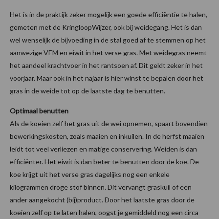
Het is in de praktijk zeker mogelijk een goede efficiëntie te halen,
gemeten met de KringloopWijzer, ook bij weidegang. Het is dan
wel wenselijk de bijvoeding in de stal goed af te stemmen op het
aanwezige VEM en eiwit in het verse gras. Met weidegras neemt
het aandeel krachtvoer in het rantsoen af. Dit geldt zeker in het
voorjaar. Maar ook in het najaar is hier winst te bepalen door het
gras in de weide tot op de laatste dag te benutten.
Optimaal benutten
Als de koeien zelf het gras uit de wei opnemen, spaart bovendien
bewerkingskosten, zoals maaien en inkuilen. In de herfst maaien
leidt tot veel verliezen en matige conservering. Weiden is dan
efficiënter. Het eiwit is dan beter te benutten door de koe. De
koe krijgt uit het verse gras dagelijks nog een enkele
kilogrammen droge stof binnen. Dit vervangt graskuil of een
ander aangekocht (bij)product. Door het laatste gras door de
koeien zelf op te laten halen, oogst je gemiddeld nog een circa