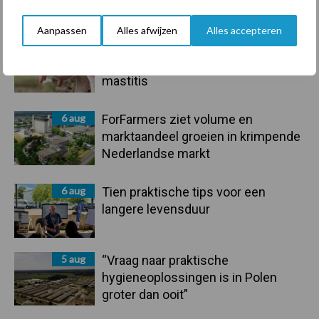
handel in de greep
Aanpassen
Alles afwijzen
Alles accepteren
7 aug
De speenhuid: een vaak
onderschatte risicofactor voor
mastitis
6 aug
ForFarmers ziet volume en
marktaandeel groeien in krimpende
Nederlandse markt
6 aug
Tien praktische tips voor een
langere levensduur
5 aug
“Vraag naar praktische
hygieneoplossingen is in Polen
groter dan ooit”