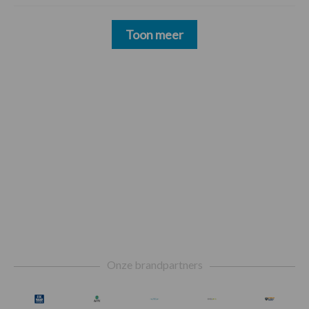
Toon meer
Footer
Onze brandpartners