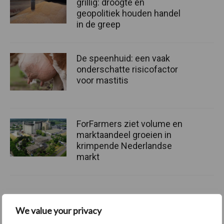
grillig: droogte en
geopolitiek houden handel
in de greep
De speenhuid: een vaak
onderschatte risicofactor
voor mastitis
ForFarmers ziet volume en
marktaandeel groeien in
krimpende Nederlandse
markt
Themapagina's
We value your privacy