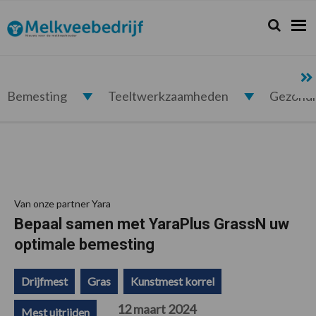
Spring
Door
Spring
Spring
naar
naar
naar
naar
Zoeken...
Zoek
Melkveebedrijf.nl
de
de
de
de
hoofdnavigatie
hoofd
eerste
voettekst
inhoud
sidebar
Bemesting
Teeltwerkzaamheden
Gezond
Van onze partner Yara
Bepaal samen met YaraPlus GrassN uw
optimale bemesting
Drijfmest
Gras
Kunstmest korrel
12 maart 2024
Mest uitrijden