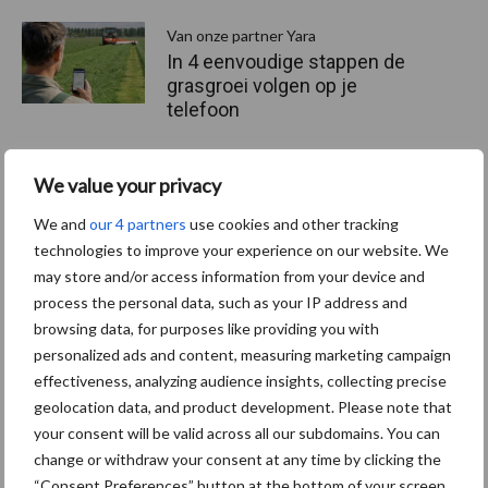
Van onze partner Yara
In 4 eenvoudige stappen de
grasgroei volgen op je
telefoon
We value your privacy
Van onze partner Yara
Hoge prijzen en droogte:
We and
our 4 partners
use cookies and other tracking
hoe kan zwavel helpen bij
technologies to improve your experience on our website. We
de bemesting?
may store and/or access information from your device and
process the personal data, such as your IP address and
browsing data, for purposes like providing you with
personalized ads and content, measuring marketing campaign
Themapagina's
effectiveness, analyzing audience insights, collecting precise
geolocation data, and product development. Please note that
Diergezondheid
Bemesting
Fokkerij
Melkv
your consent will be valid across all our subdomains. You can
change or withdraw your consent at any time by clicking the
“Consent Preferences” button at the bottom of your screen.