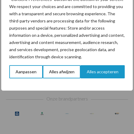
We respect your choices and are committed to providing you
with a transparent and secure browsing experience. The
Beregening
Bijproducten
third-party vendors are processing data for the following
purposes and special features: Store and/or access
information on a device, personalized advertising and content,
advertising and content measurement, audience research,
and services development, precise geolocation data, and
Toon meer
identification through device scanning.
Aanpassen
Alles afwijzen
Alles accepteren
Footer
Onze brandpartners