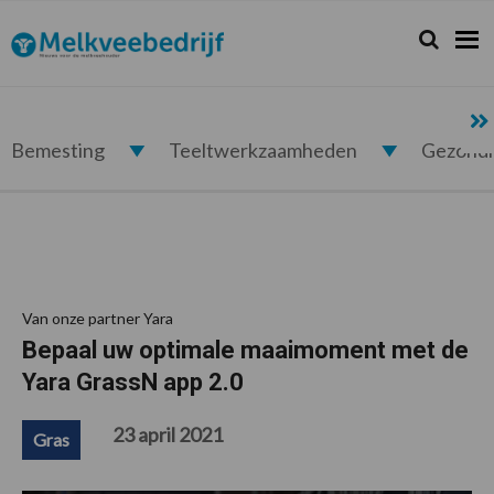
Spring
Door
Spring
Spring
naar
naar
naar
naar
Zoeken...
Zoek
Melkveebedrijf.nl
de
de
de
de
hoofdnavigatie
hoofd
eerste
voettekst
inhoud
sidebar
Bemesting
Teeltwerkzaamheden
Gezond
Van onze partner Yara
Bepaal uw optimale maaimoment met de
Yara GrassN app 2.0
23 april 2021
Gras