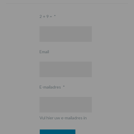
2 + 9 =
*
Email
E-mailadres
*
Vul hier uw e-mailadres in