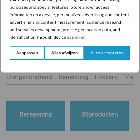
purposes and special features: Store and/or access
Van onze partner Yara
information on a device, personalized advertising and content,
Hoge prijzen en droogte:
advertising and content measurement, audience research,
hoe kan zwavel helpen bij
and services development, precise geolocation data, and
de bemesting?
identification through device scanning.
Aanpassen
Alles afwijzen
Alles accepteren
Themapagina's
Diergezondheid
Bemesting
Fokkerij
Melkv
Beregening
Bijproducten