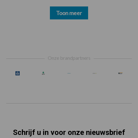
Toon meer
Footer
Onze brandpartners
Schrijf u in voor onze nieuwsbrief