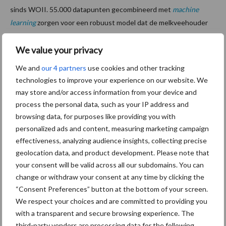
sinds WOII. 55.000 datapunten gecombineerd met
machine
learning
zorgen voor een robuust model dat de melkveehouder
helpt in de ondersteuning van beslissingen rondom
We value your privacy
graslandbeheer.
Aanbevolen voor jou!
We and
our 4 partners
use cookies and other tracking
P
technologies to improve your experience on our website. We
S
may store and/or access information from your device and
Van onze partner Yara
process the personal data, such as your IP address and
Opbrengst mais wordt veel
browsing data, for purposes like providing you with
eerder bepaald dan tot nu
personalized ads and content, measuring marketing campaign
toe gedacht
effectiveness, analyzing audience insights, collecting precise
geolocation data, and product development. Please note that
your consent will be valid across all our subdomains. You can
Van onze partner Yara
change or withdraw your consent at any time by clicking the
In 4 eenvoudige stappen de
“Consent Preferences” button at the bottom of your screen.
grasgroei volgen op je
We respect your choices and are committed to providing you
telefoon
with a transparent and secure browsing experience. The
third-party vendors are processing data for the following