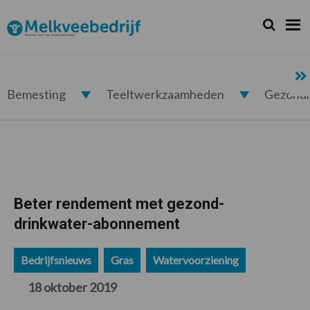
Spring
Door
Spring
Spring
naar
naar
naar
naar
Zoeken...
Zoek
Melkveebedrijf.nl
de
de
de
de
hoofdnavigatie
hoofd
eerste
voettekst
inhoud
sidebar
Bemesting
Teeltwerkzaamheden
Gezond
Beter rendement met gezond-
drinkwater-abonnement
Bedrijfsnieuws
Gras
Watervoorziening
18 oktober 2019