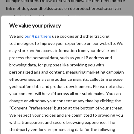
dierlijke sectoren. De kwaliteit van drinkwater heeft een directe
link met de gezondheidsstatus en de productieresultaten van
een bedrijf. Onze totaalaanpak is te vinden op
www.totalwatercare.nl
.
We value your privacy
We and
our 4 partners
use cookies and other tracking
Bron:
Total Water Care
technologies to improve your experience on our website. We
Aanbevolen voor jou!
may store and/or access information from your device and
process the personal data, such as your IP address and
browsing data, for purposes like providing you with
ForFarmers ziet volume en
personalized ads and content, measuring marketing campaign
marktaandeel groeien in
effectiveness, analyzing audience insights, collecting precise
krimpende Nederlandse
markt
geolocation data, and product development. Please note that
your consent will be valid across all our subdomains. You can
change or withdraw your consent at any time by clicking the
Tien praktische tips voor
“Consent Preferences” button at the bottom of your screen.
een langere levensduur
We respect your choices and are committed to providing you
with a transparent and secure browsing experience. The
third-party vendors are processing data for the following