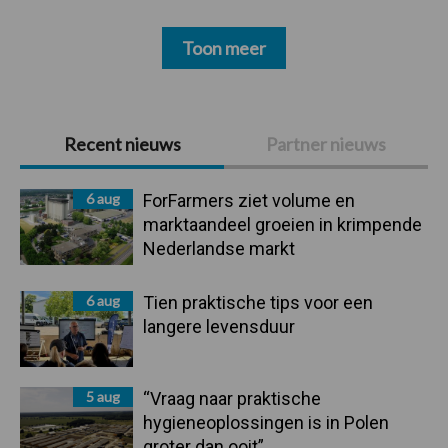
Toon meer
Primaire
Recent nieuws
Partner nieuws
Sidebar
6 aug
ForFarmers ziet volume en
marktaandeel groeien in krimpende
Nederlandse markt
6 aug
Tien praktische tips voor een
langere levensduur
5 aug
“Vraag naar praktische
hygieneoplossingen is in Polen
groter dan ooit”