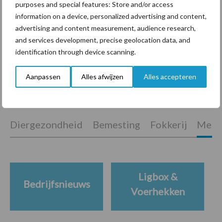
purposes and special features: Store and/or access
information on a device, personalized advertising and content,
“Vraag naar praktische
advertising and content measurement, audience research,
hygieneoplossingen is in
and services development, precise geolocation data, and
Polen groter dan ooit”
identification through device scanning.
Aanpassen
Alles afwijzen
Alles accepteren
Themapagina's
Diergezondheid
Bemesting
Fokkerij
Melkv
Ligbox &
Bedrijfsnieuws
Voerhekken