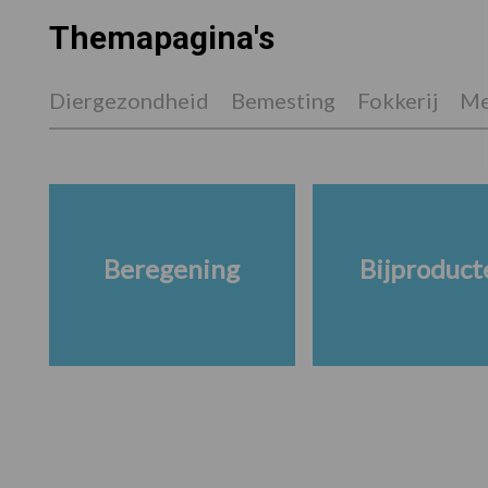
Themapagina's
Diergezondheid
Bemesting
Fokkerij
Me
Beregening
Bijproduct