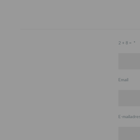
2 + 8 =
*
Email
E-mailadre