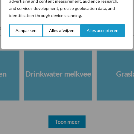
advertising and content measurement, audience research,
and services development, precise geolocation data, and
identification through device scanning.
lkveebedrijf
Veevoer
Wet en regelgeving
Aanpassen
Alles afwijzen
Alles accepteren
en
Drinkwater melkvee
Grasl
Toon meer