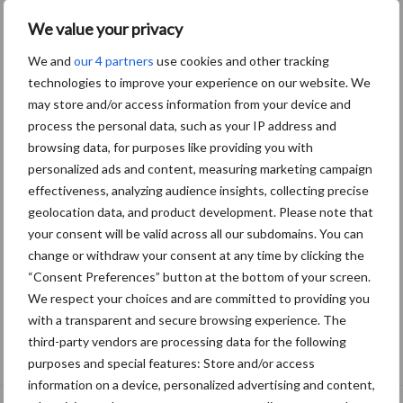
We value your privacy
We and
our 4 partners
use cookies and other tracking
technologies to improve your experience on our website. We
may store and/or access information from your device and
process the personal data, such as your IP address and
browsing data, for purposes like providing you with
personalized ads and content, measuring marketing campaign
effectiveness, analyzing audience insights, collecting precise
geolocation data, and product development. Please note that
your consent will be valid across all our subdomains. You can
change or withdraw your consent at any time by clicking the
“Consent Preferences” button at the bottom of your screen.
We respect your choices and are committed to providing you
with a transparent and secure browsing experience. The
Tien praktische tips voor een langere
third-party vendors are processing data for the following
levensduur
purposes and special features: Store and/or access
information on a device, personalized advertising and content,