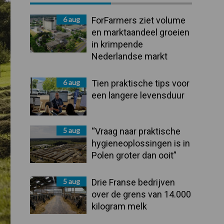
Sidebar
6 aug
ForFarmers ziet volume
en marktaandeel groeien
in krimpende
Nederlandse markt
6 aug
Tien praktische tips voor
een langere levensduur
5 aug
“Vraag naar praktische
hygieneoplossingen is in
Polen groter dan ooit”
5 aug
Drie Franse bedrijven
over de grens van 14.000
kilogram melk