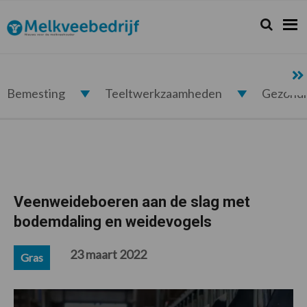
Spring
Door
Spring
Spring
naar
naar
naar
naar
Zoeken...
Zoek
Melkveebedrijf.nl
de
de
de
de
hoofdnavigatie
hoofd
eerste
voettekst
inhoud
sidebar
Bemesting
Teeltwerkzaamheden
Gezond
Veenweideboeren aan de slag met
bodemdaling en weidevogels
23 maart 2022
Gras