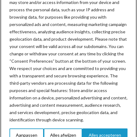
may store and/or access information from your device and
weidevogels, in een natte bodem meer aan het oppervlak, wat ze
process the personal data, such as your IP address and
beter bereikbaar maakt voor weidevogels.
browsing data, for purposes like providing you with
personalized ads and content, measuring marketing campaign
Water trekt bovendien insecten aan, het basisvoedsel voor
effectiveness, analyzing audience insights, collecting precise
weidevogelkuikens; wat er voor zorgt dat vernatting van het
geolocation data, and product development. Please note that
opgroeigebied ook voor kuikens een geschikte maatregel is. Het
your consent will be valid across all our subdomains. You can
tegengaan van bodemdaling en het verbeteren van het
change or withdraw your consent at any time by clicking the
leefgebied van weidevogels gaan in deze pilot hand in hand.
“Consent Preferences” button at the bottom of your screen.
We respect your choices and are committed to providing you
Bron:
Brandhof
with a transparent and secure browsing experience. The
Aanbevolen voor jou!
third-party vendors are processing data for the following
purposes and special features: Store and/or access
information on a device, personalized advertising and content,
Grondstoffenmarkt blijft
advertising and content measurement, audience research,
grillig: droogte en
and services development, precise geolocation data, and
geopolitiek houden handel
identification through device scanning.
in de greep
Aanpassen
Alles afwijzen
Alles accepteren