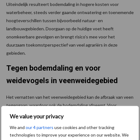
Uiteindelijk resulteert bodemdaling in hogere kosten voor
waterbeheer, steeds verder gaande ontwatering en toenemende
hoogteverschillen tussen bijvoorbeeld natuur- en
landbouwgebieden. Doorgaan op de huidige voet heeft
onomkeerbare gevolgen en brengt risico’s mee voor het
duurzaam toekomstperspectief van veel agrariërs in deze
gebieden.
Tegen bodemdaling en voor
weidevogels in veenweidegebied
Het vernatten van het veenweidegebied kan de afbraak van veen
tegengaan, waardoor ook de bodemdaling afneemt. Voor
weidevogels is vernatting van het gebied in veel gevallen ook
We value your privacy
gunstig: de bodem wordt zachter, waardoor de bodem beter
We and
our 4 partners
use cookies and other tracking
doordringbaar is voor de vogelsnavels. Daarnaast zitten
technologies to improve your experience on our website. We
regenwormen, het belangrijkste voedsel van volwassen