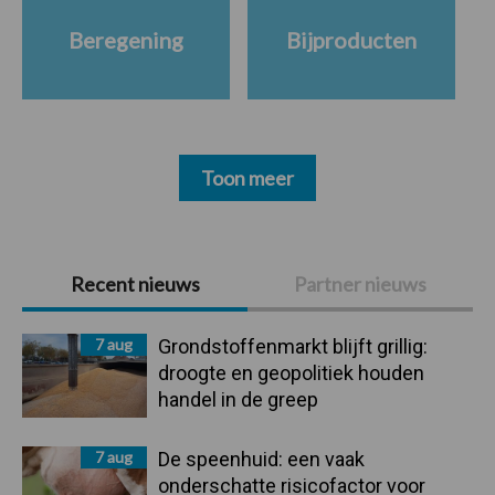
Beregening
Bijproducten
Toon meer
Primaire
Recent nieuws
Partner nieuws
Sidebar
7 aug
Grondstoffenmarkt blijft grillig:
droogte en geopolitiek houden
handel in de greep
7 aug
De speenhuid: een vaak
onderschatte risicofactor voor