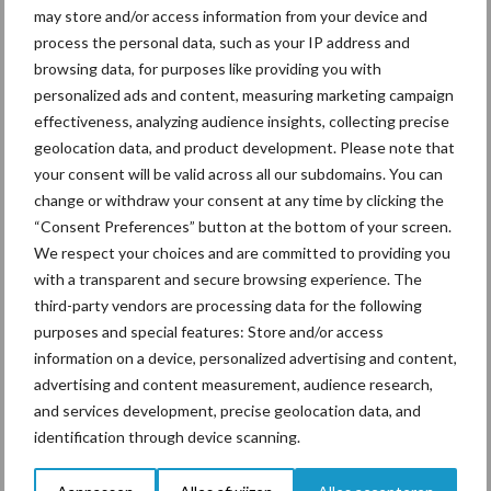
may store and/or access information from your device and
process the personal data, such as your IP address and
Tien praktische tips voor
browsing data, for purposes like providing you with
een langere levensduur
personalized ads and content, measuring marketing campaign
effectiveness, analyzing audience insights, collecting precise
geolocation data, and product development. Please note that
your consent will be valid across all our subdomains. You can
“Vraag naar praktische
change or withdraw your consent at any time by clicking the
hygieneoplossingen is in
“Consent Preferences” button at the bottom of your screen.
Polen groter dan ooit”
We respect your choices and are committed to providing you
with a transparent and secure browsing experience. The
third-party vendors are processing data for the following
purposes and special features: Store and/or access
information on a device, personalized advertising and content,
Themapagina's
advertising and content measurement, audience research,
and services development, precise geolocation data, and
Diergezondheid
Bemesting
Fokkerij
Melkv
identification through device scanning.