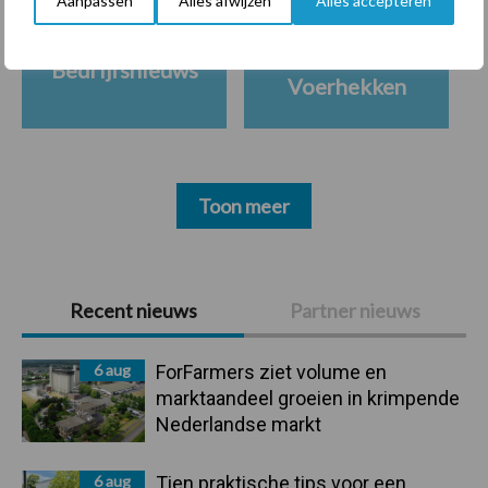
Aanpassen
Alles afwijzen
Alles accepteren
Ligbox &
Bedrijfsnieuws
Voerhekken
Toon meer
Primaire
Recent nieuws
Partner nieuws
Sidebar
6 aug
ForFarmers ziet volume en
marktaandeel groeien in krimpende
Nederlandse markt
6 aug
Tien praktische tips voor een