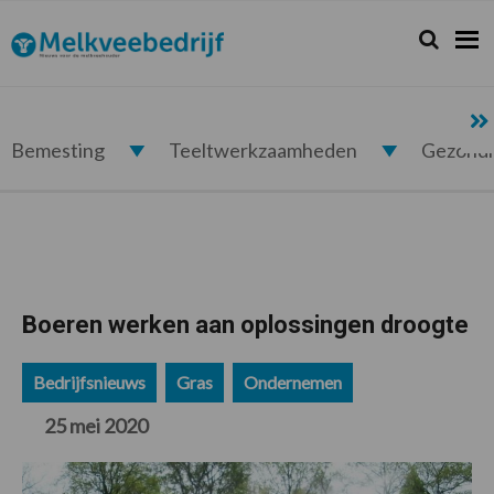
Spring
Door
Spring
Spring
naar
naar
naar
naar
Zoeken...
Zoek
Melkveebedrijf.nl
de
de
de
de
hoofdnavigatie
hoofd
eerste
voettekst
inhoud
sidebar
Bemesting
Teeltwerkzaamheden
Gezond
Boeren werken aan oplossingen droogte
Bedrijfsnieuws
Gras
Ondernemen
25 mei 2020