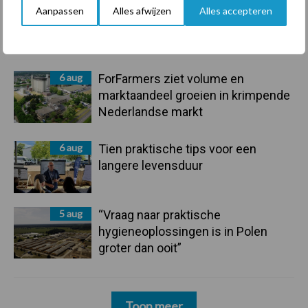
7 aug
De speenhuid: een vaak
Aanpassen
Alles afwijzen
Alles accepteren
onderschatte risicofactor voor
mastitis
6 aug
ForFarmers ziet volume en
marktaandeel groeien in krimpende
Nederlandse markt
6 aug
Tien praktische tips voor een
langere levensduur
5 aug
“Vraag naar praktische
hygieneoplossingen is in Polen
groter dan ooit”
Toon meer