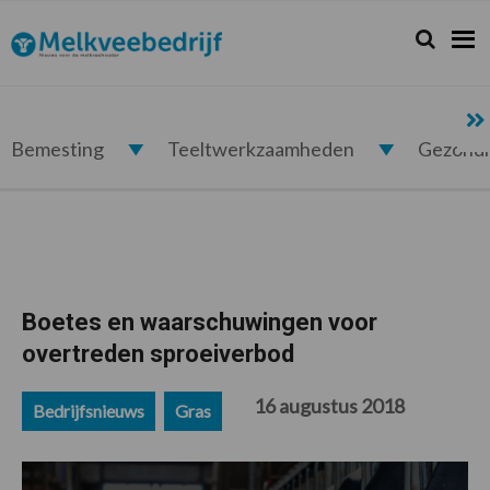
Spring
Door
Spring
Spring
naar
naar
naar
naar
Zoeken...
Zoek
Melkveebedrijf.nl
de
de
de
de
hoofdnavigatie
hoofd
eerste
voettekst
inhoud
sidebar
Bemesting
Teeltwerkzaamheden
Gezond
Boetes en waarschuwingen voor
overtreden sproeiverbod
16 augustus 2018
Bedrijfsnieuws
Gras