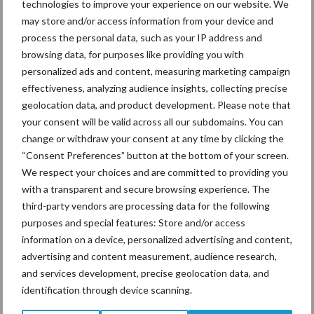
technologies to improve your experience on our website. We
may store and/or access information from your device and
process the personal data, such as your IP address and
Ligbox &
browsing data, for purposes like providing you with
Bedrijfsnieuws
Voerhekken
personalized ads and content, measuring marketing campaign
effectiveness, analyzing audience insights, collecting precise
geolocation data, and product development. Please note that
your consent will be valid across all our subdomains. You can
change or withdraw your consent at any time by clicking the
Toon meer
“Consent Preferences” button at the bottom of your screen.
We respect your choices and are committed to providing you
with a transparent and secure browsing experience. The
Primaire
third-party vendors are processing data for the following
Recent nieuws
Partner nieuws
purposes and special features: Store and/or access
Sidebar
information on a device, personalized advertising and content,
7 aug
Grondstoffenmarkt blijft grillig:
advertising and content measurement, audience research,
droogte en geopolitiek houden
and services development, precise geolocation data, and
handel in de greep
identification through device scanning.