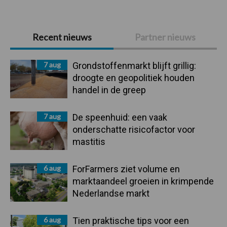
Primaire
Recent nieuws
Partner nieuws
Sidebar
7 aug
Grondstoffenmarkt blijft grillig:
droogte en geopolitiek houden
handel in de greep
7 aug
De speenhuid: een vaak
onderschatte risicofactor voor
mastitis
6 aug
ForFarmers ziet volume en
marktaandeel groeien in krimpende
Nederlandse markt
6 aug
Tien praktische tips voor een