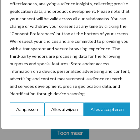
krimpende Nederlandse
effectiveness, analyzing audience insights, collecting precise
markt
geolocation data, and product development. Please note that
your consent will be valid across all our subdomains. You can
change or withdraw your consent at any time by clicking the
“Consent Preferences” button at the bottom of your screen.
Themapagina's
We respect your choices and are committed to providing you
with a transparent and secure browsing experience. The
Diergezondheid
Bemesting
Fokkerij
Melkv
third-party vendors are processing data for the following
purposes and special features: Store and/or access
information on a device, personalized advertising and content,
advertising and content measurement, audience research,
and services development, precise geolocation data, and
Ligbox &
Bedrijfsnieuws
identification through device scanning.
Voerhekken
Aanpassen
Alles afwijzen
Alles accepteren
Toon meer