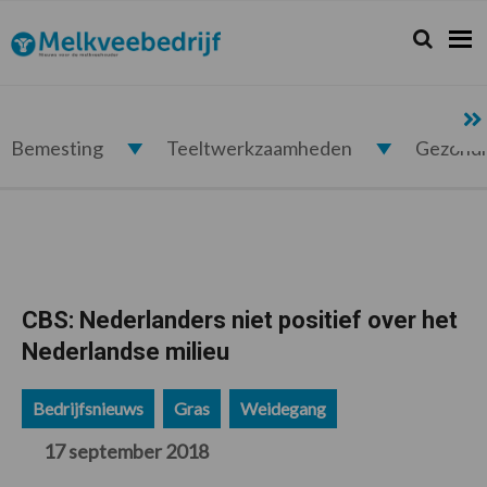
Spring
Door
Spring
Spring
naar
naar
naar
naar
Zoeken...
Zoek
Melkveebedrijf.nl
de
de
de
de
hoofdnavigatie
hoofd
eerste
voettekst
inhoud
sidebar
Bemesting
Teeltwerkzaamheden
Gezond
CBS: Nederlanders niet positief over het
Nederlandse milieu
Bedrijfsnieuws
Gras
Weidegang
17 september 2018