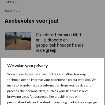
mannen.
Bron:
CBS
Aanbevolen voor jou!
Grondstoffenmarkt blijft
grillig: droogte en
geopolitiek houden handel
in de greep
We value your privacy
De speenhuid: een vaak
onderschatte risicofactor
We and
our 4 partners
use cookies and other tracking
voor mastitis
technologies to improve your experience on our website. We
may store and/or access information from your device and
process the personal data, such as your IP address and
browsing data, for purposes like providing you with
ForFarmers ziet volume en
marktaandeel groeien in
personalized ads and content, measuring marketing campaign