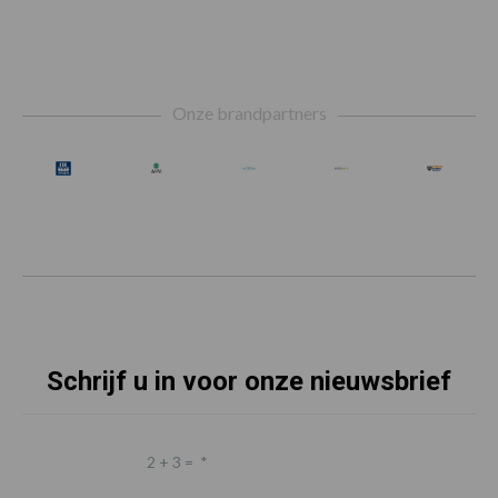
Footer
Onze brandpartners
Schrijf u in voor onze nieuwsbrief
2 + 3 =
*