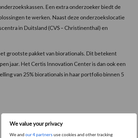
 onderzoekskassen. Een extra onderzoeker biedt de
 oplossingen te werken. Naast deze onderzoekslocatie
centra in Duitsland (CVS – Christinenthal) en
t grootste pakket van biorationals. Dit betekent
pen jaar. Het Certis Innovation Center is dan ook een
elling van 25% biorationals in haar portfolio binnen 5
We value your privacy
We and
our 4 partners
use cookies and other tracking