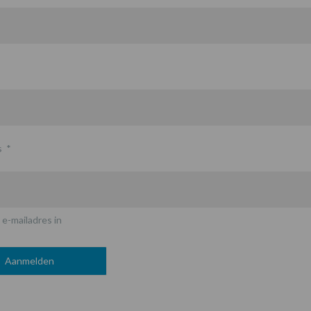
s
*
 e-mailadres in