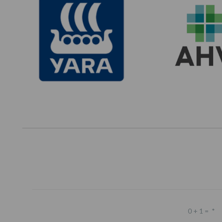
0 + 1 =
*