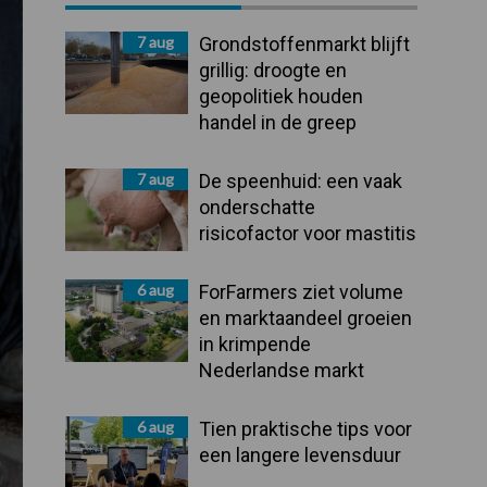
Sidebar
7 aug
Grondstoffenmarkt blijft
grillig: droogte en
geopolitiek houden
handel in de greep
7 aug
De speenhuid: een vaak
onderschatte
risicofactor voor mastitis
6 aug
ForFarmers ziet volume
en marktaandeel groeien
in krimpende
Nederlandse markt
6 aug
Tien praktische tips voor
een langere levensduur