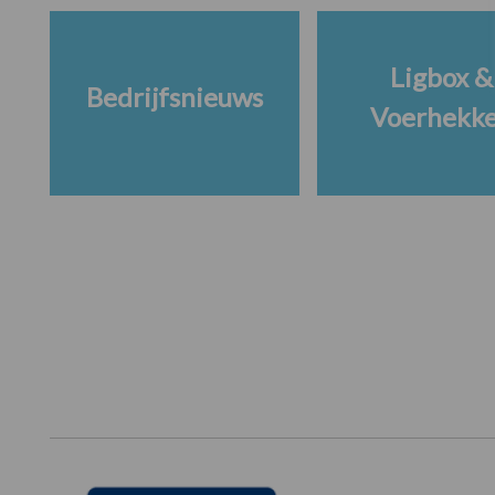
Ligbox &
Bedrijfsnieuws
Voerhekk
Footer