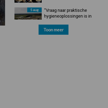
5 aug
“Vraag naar praktische
hygieneoplossingen is in
Polen groter dan ooit”
Toon meer