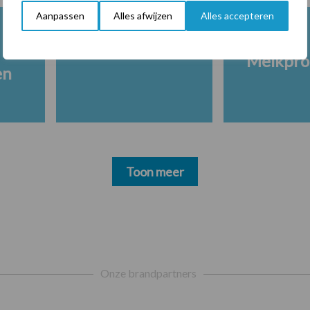
Aanpassen
Alles afwijzen
Alles accepteren
Melkpro
en
Toon meer
Onze brandpartners