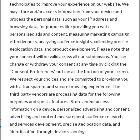
technologies to improve your experience on our website. We
may store and/or access information from your device and
process the personal data, such as your IP address and
browsing data, for purposes like providing you with
personalized ads and content, measuring marketing campaign
effectiveness, analyzing audience insights, collecting precise
geolocation data, and product development. Please note that
your consent will be valid across all our subdomains. You can
change or withdraw your consent at any time by clicking the
De speenhuid: een vaak onderschatte
“Consent Preferences” button at the bottom of your screen.
risicofactor voor mastitis
We respect your choices and are committed to providing you
with a transparent and secure browsing experience. The
third-party vendors are processing data for the following
purposes and special features: Store and/or access
information on a device, personalized advertising and content,
advertising and content measurement, audience research,
lkveebedrijf
Veevoer
Wet en regelgeving
and services development, precise geolocation data, and
identification through device scanning.