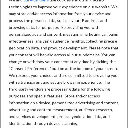
geopolitiek houden handel
technologies to improve your experience on our website. We
in de greep
may store and/or access information from your device and
process the personal data, such as your IP address and
browsing data, for purposes like providing you with
De speenhuid: een vaak
onderschatte risicofactor
personalized ads and content, measuring marketing campaign
voor mastitis
effectiveness, analyzing audience insights, collecting precise
geolocation data, and product development. Please note that
your consent will be valid across all our subdomains. You can
change or withdraw your consent at any time by clicking the
ForFarmers ziet volume en
“Consent Preferences” button at the bottom of your screen.
marktaandeel groeien in
We respect your choices and are committed to providing you
krimpende Nederlandse
with a transparent and secure browsing experience. The
markt
third-party vendors are processing data for the following
purposes and special features: Store and/or access
information on a device, personalized advertising and content,
advertising and content measurement, audience research,
Themapagina's
and services development, precise geolocation data, and
identification through device scanning.
Diergezondheid
Bemesting
Fokkerij
Melkv