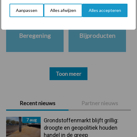
Aanpassen
Alles afwijzen
Alles accepteren
Beregening
Bijproducten
Toon meer
Primaire
Recent nieuws
Partner nieuws
Sidebar
7 aug
Grondstoffenmarkt blijft grillig:
droogte en geopolitiek houden
handel in de greep