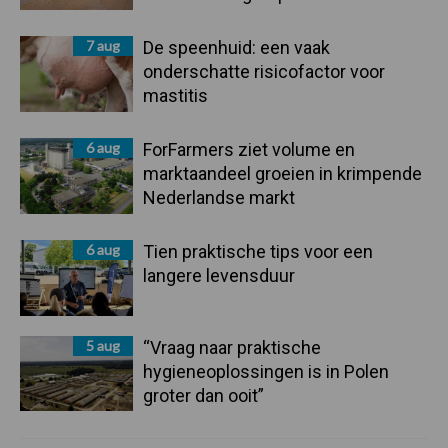
7 aug
De speenhuid: een vaak
onderschatte risicofactor voor
mastitis
6 aug
ForFarmers ziet volume en
marktaandeel groeien in krimpende
Nederlandse markt
6 aug
Tien praktische tips voor een
langere levensduur
5 aug
“Vraag naar praktische
hygieneoplossingen is in Polen
groter dan ooit”