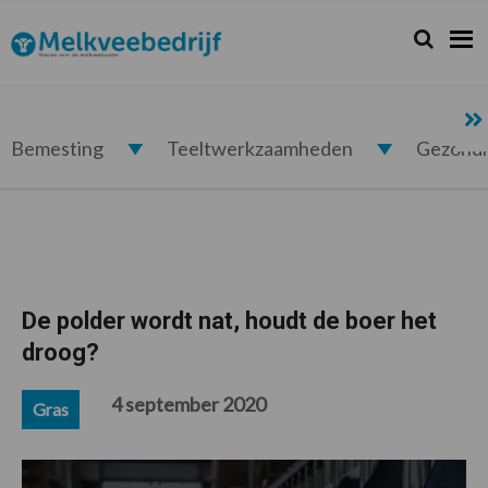
Spring
Door
Spring
Spring
naar
naar
naar
naar
Zoeken...
Zoek
Melkveebedrijf.nl
de
de
de
de
hoofdnavigatie
hoofd
eerste
voettekst
inhoud
sidebar
Bemesting
Teeltwerkzaamheden
Gezond
De polder wordt nat, houdt de boer het
droog?
4 september 2020
Gras