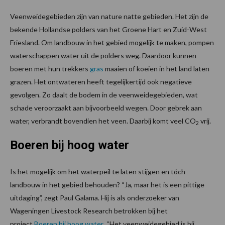
Veenweidegebieden zijn van nature natte gebieden. Het zijn de
bekende Hollandse polders van het Groene Hart en Zuid-West
Friesland. Om landbouw in het gebied mogelijk te maken, pompen
waterschappen water uit de polders weg. Daardoor kunnen
boeren met hun trekkers
gras
maaien of koeien in het land laten
grazen. Het ontwateren heeft tegelijkertijd ook negatieve
gevolgen. Zo daalt de bodem in de veenweidegebieden, wat
schade veroorzaakt aan bijvoorbeeld wegen. Door gebrek aan
water, verbrandt bovendien het veen. Daarbij komt veel CO
vrij.
2
Boeren bij hoog water
Is het mogelijk om het waterpeil te laten stijgen en tóch
landbouw in het gebied behouden? “Ja, maar het is een pittige
uitdaging”, zegt Paul Galama. Hij is als onderzoeker van
Wageningen Livestock Research betrokken bij het
project
Boeren bij hoog water
. “Het veenweidegebied is bij