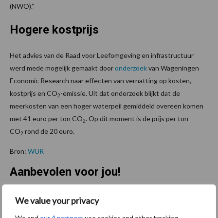
(NWO).”
Hogere kostprijs
Het advies van de Raad voor Leefomgeving en infrastructuur
werd mede mogelijk gemaakt door
onderzoek
van Wageningen
Economic Research naar effecten van vernatting op kosten,
kostprijs en CO
-emissie. Uit dat onderzoek blijkt dat de
2
meerkosten van een hoger waterpeil gemiddeld overeen komen
met 41 euro per ton CO
. Op dit moment is de prijs per ton
2
CO
rond de 20 euro.
2
Bron:
WUR
Aanbevolen voor jou!
We value your privacy
Grondstoffenmarkt blijft
grillig: droogte en
We and
our 4 partners
use cookies and other tracking