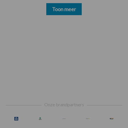
Toon meer
Footer
Onze brandpartners