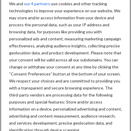
energiebron propyleenglycol. Met de inzet van het nieuwe
We and
our 4 partners
use cookies and other tracking
technologies to improve your experience on our website. We
inkuilmiddel
Bonsilage Fit gras
verandert de energiebalans van je
may store and/or access information from your device and
ruwvoer. De unieke bacteriën in Bonsilage Fit gras zetten suiker
process the personal data, such as your IP address and
om in melkzuur en azijnzuur. Vervolgens transformeert een deel
browsing data, for purposes like providing you with
van de suiker en het melk- en azijnzuur naar propyleenglycol.
personalized ads and content, measuring marketing campaign
Bonsilage Fit gras verbetert de kwaliteit van ruwvoer,
effectiveness, analyzing audience insights, collecting precise
optimaliseert de conservering en remt de broei van de kuil. Geen
geolocation data, and product development. Please note that
enkel ander inkuilmiddel is hiertoe in staat.
your consent will be valid across all our subdomains. You can
change or withdraw your consent at any time by clicking the
“Consent Preferences” button at the bottom of your screen.
We respect your choices and are committed to providing you
with a transparent and secure browsing experience. The
third-party vendors are processing data for the following
purposes and special features: Store and/or access
information on a device, personalized advertising and content,
advertising and content measurement, audience research,
and services development, precise geolocation data, and
Gezonde energiebalans verbetert
identification through device scanning.