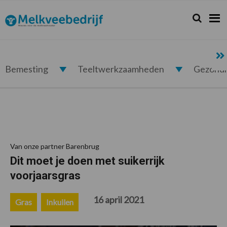
Spring
Door
Spring
Spring
naar
naar
naar
naar
Zoeken...
Zoek
Melkveebedrijf.nl
de
de
de
de
hoofdnavigatie
hoofd
eerste
voettekst
inhoud
sidebar
Bemesting
Teeltwerkzaamheden
Gezond
Van onze partner Barenbrug
Dit moet je doen met suikerrijk
voorjaarsgras
16 april 2021
Gras
Inkuilen