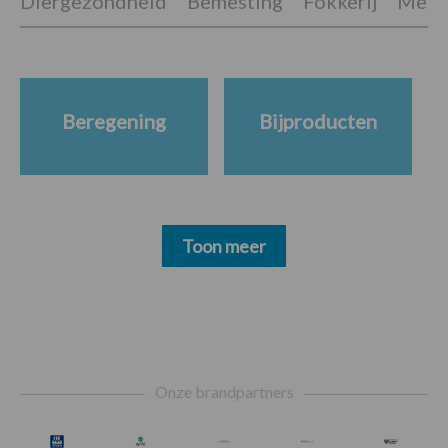
Diergezondheid
Bemesting
Fokkerij
Melkv
Beregening
Bijproducten
Toon meer
Footer
Onze brandpartners