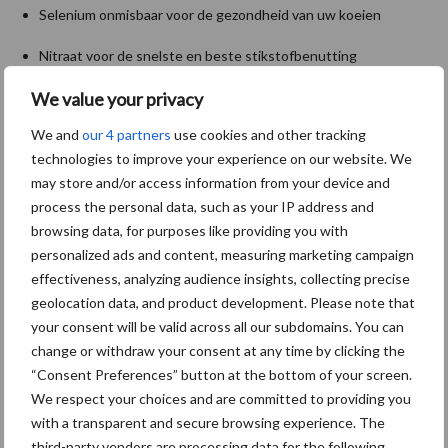
Selenium onmisbaar voor de gezondheid van uw koeien
Nitraat voor de snelste en beste stikstofbenutting
We value your privacy
Kwaliteitskorrel voor een evenwichtig strooibeeld
Aanbevolen voor jou!
We and
our 4 partners
use cookies and other tracking
P
technologies to improve your experience on our website. We
S
may store and/or access information from your device and
Van onze partner Yara
process the personal data, such as your IP address and
Opbrengst mais wordt veel
browsing data, for purposes like providing you with
eerder bepaald dan tot nu
personalized ads and content, measuring marketing campaign
toe gedacht
effectiveness, analyzing audience insights, collecting precise
geolocation data, and product development. Please note that
your consent will be valid across all our subdomains. You can
Van onze partner Yara
change or withdraw your consent at any time by clicking the
In 4 eenvoudige stappen de
“Consent Preferences” button at the bottom of your screen.
grasgroei volgen op je
We respect your choices and are committed to providing you
telefoon
with a transparent and secure browsing experience. The
third-party vendors are processing data for the following