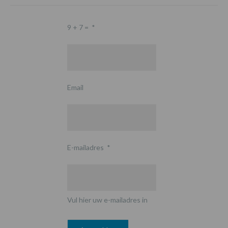
9 + 7 =
*
Email
E-mailadres
*
Vul hier uw e-mailadres in