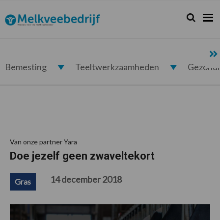
Spring
Door
Spring
Spring
naar
naar
naar
naar
Zoeken...
Zoek
Melkveebedrijf.nl
de
de
de
de
hoofdnavigatie
hoofd
eerste
voettekst
inhoud
sidebar
Bemesting
Teeltwerkzaamheden
Gezond
Van onze partner Yara
Doe jezelf geen zwaveltekort
14 december 2018
Gras