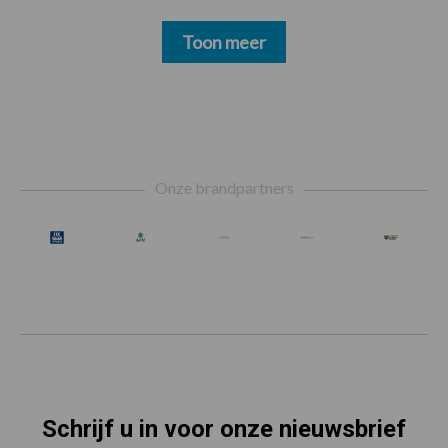
Toon meer
Footer
Onze brandpartners
Schrijf u in voor onze nieuwsbrief