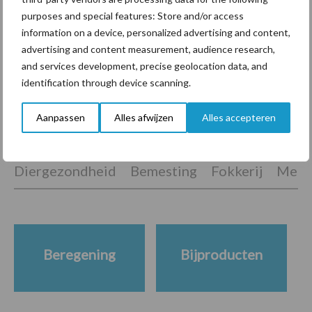
purposes and special features: Store and/or access
Van onze partner Yara
information on a device, personalized advertising and content,
Hoge prijzen en droogte:
advertising and content measurement, audience research,
hoe kan zwavel helpen bij
and services development, precise geolocation data, and
de bemesting?
identification through device scanning.
Aanpassen
Alles afwijzen
Alles accepteren
Themapagina's
Diergezondheid
Bemesting
Fokkerij
Melkv
Beregening
Bijproducten