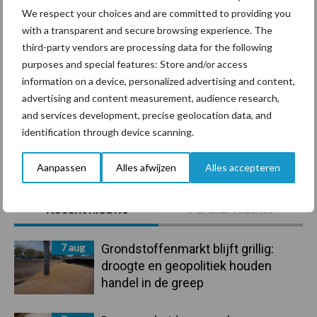
We respect your choices and are committed to providing you
with a transparent and secure browsing experience. The
Ligbox &
third-party vendors are processing data for the following
Bedrijfsnieuws
Voerhekken
purposes and special features: Store and/or access
information on a device, personalized advertising and content,
advertising and content measurement, audience research,
and services development, precise geolocation data, and
identification through device scanning.
Toon meer
Aanpassen
Alles afwijzen
Alles accepteren
Primaire
Recent nieuws
Partner nieuws
Sidebar
7 aug
Grondstoffenmarkt blijft grillig:
droogte en geopolitiek houden
handel in de greep