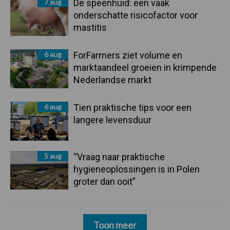
7 aug
De speenhuid: een vaak
onderschatte risicofactor voor
mastitis
6 aug
ForFarmers ziet volume en
marktaandeel groeien in krimpende
Nederlandse markt
6 aug
Tien praktische tips voor een
langere levensduur
5 aug
“Vraag naar praktische
hygieneoplossingen is in Polen
groter dan ooit”
Toon meer