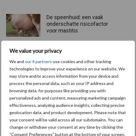
De speenhuid: een vaak
onderschatte risicofactor
voor mastitis
We value your privacy
ForFarmers ziet volume en
We and
our 4 partners
use cookies and other tracking
marktaandeel groeien in
technologies to improve your experience on our website. We
krimpende Nederlandse
may store and/or access information from your device and
markt
process the personal data, such as your IP address and
browsing data, for purposes like providing you with
personalized ads and content, measuring marketing campaign
Themapagina's
effectiveness, analyzing audience insights, collecting precise
geolocation data, and product development. Please note that
your consent will be valid across all our subdomains. You can
Diergezondheid
Bemesting
Fokkerij
Melkv
change or withdraw your consent at any time by clicking the
“Consent Preferences” button at the bottom of your screen.