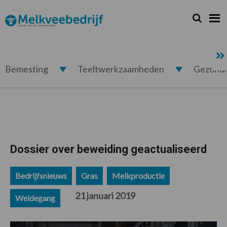
Spring
Door
Spring
Spring
naar
naar
naar
naar
Zoeken...
Zoek
Melkveebedrijf.nl
de
de
de
de
hoofdnavigatie
hoofd
eerste
voettekst
inhoud
sidebar
Bemesting
Teeltwerkzaamheden
Gezond
Dossier over beweiding geactualiseerd
Bedrijfsnieuws
Gras
Melkproductie
21 januari 2019
Weidegang