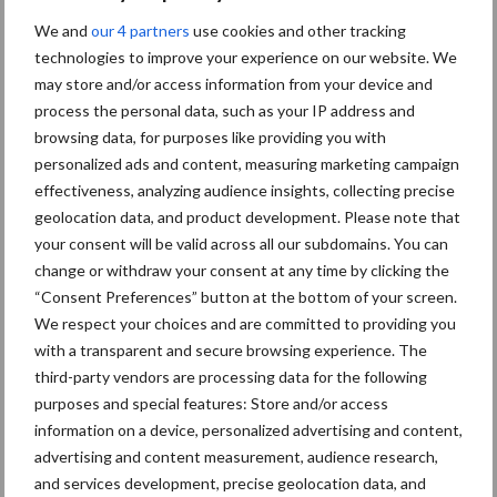
We and
our 4 partners
use cookies and other tracking
Tien praktische tips voor
technologies to improve your experience on our website. We
een langere levensduur
may store and/or access information from your device and
process the personal data, such as your IP address and
browsing data, for purposes like providing you with
personalized ads and content, measuring marketing campaign
“Vraag naar praktische
effectiveness, analyzing audience insights, collecting precise
hygieneoplossingen is in
geolocation data, and product development. Please note that
Polen groter dan ooit”
your consent will be valid across all our subdomains. You can
change or withdraw your consent at any time by clicking the
“Consent Preferences” button at the bottom of your screen.
We respect your choices and are committed to providing you
Drie Franse bedrijven over
with a transparent and secure browsing experience. The
de grens van 14.000
third-party vendors are processing data for the following
kilogram melk
purposes and special features: Store and/or access
information on a device, personalized advertising and content,
advertising and content measurement, audience research,
and services development, precise geolocation data, and