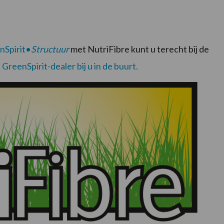
nSpirit•
Structuu
r
met NutriFibre kunt u terecht bij de
GreenSpirit-dealer bij u in de buurt.