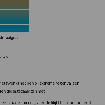
de bodem’
 rietzwenk) hebben bij extreme regenval een
en die ingezaaid zijn met
. De schade aan de graszode blijft hierdoor beperkt.