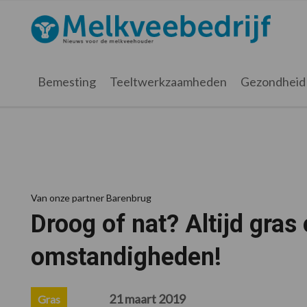
Spring
Door
Spring
Spring
naar
naar
naar
naar
Melkveebedrijf.nl
de
de
de
de
hoofdnavigatie
hoofd
eerste
voettekst
inhoud
sidebar
Bemesting
Teeltwerkzaamheden
Gezondheid
Van onze partner Barenbrug
Droog of nat? Altijd gra
omstandigheden!
21 maart 2019
Gras