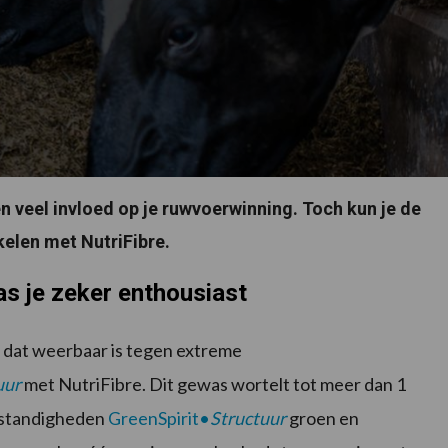
 veel invloed op je ruwvoerwinning. Toch kun je de
kelen met NutriFibre.
as je zeker enthousiast
 dat weerbaar is tegen extreme
uu
r
met NutriFibre. Dit gewas wortelt tot meer dan 1
omstandigheden
GreenSpirit•
Structuu
r
groen en