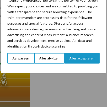
“Consent Preferences” button at the bottom of your screen.
We respect your choices and are committed to providing you
anden watertekort. De komende decennia neemt de
with a transparent and secure browsing experience. The
zachtbladig rietzwenk) is goed bestand tegen deze
third-party vendors are processing data for the following
ing. Dankzij het sterke grote wortelstelsel overleeft
purposes and special features: Store and/or access
information on a device, personalized advertising and content,
advertising and content measurement, audience research,
and services development, precise geolocation data, and
identification through device scanning.
Aanpassen
Alles afwijzen
Alles accepteren