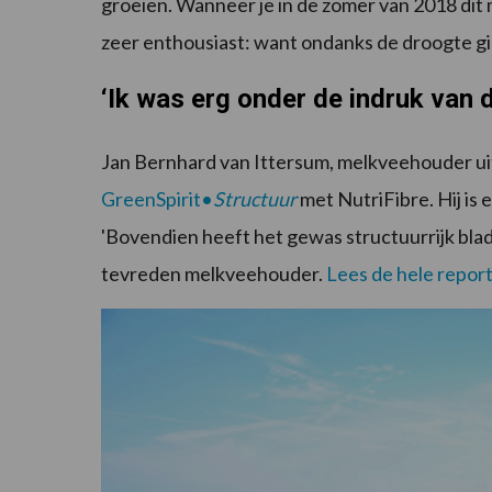
groeien. Wanneer je in de zomer van 2018 dit 
zeer enthousiast: want ondanks de droogte 
‘Ik was erg onder de indruk van 
Jan Bernhard van Ittersum, melkveehouder ui
GreenSpirit•
Structuu
r
met NutriFibre. Hij is
'Bovendien heeft het gewas structuurrijk blad 
tevreden melkveehouder.
Lees de hele repor