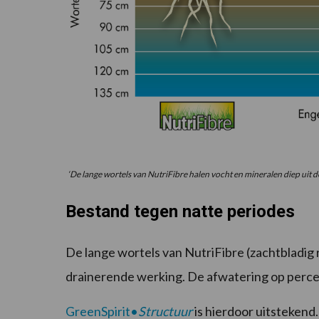
‘De lange wortels van NutriFibre halen vocht en mineralen diep uit 
Bestand tegen natte periodes
De lange wortels van NutriFibre (zachtbladig
drainerende werking. De afwatering op percel
GreenSpirit•
Structuu
r
is hierdoor uitstekend