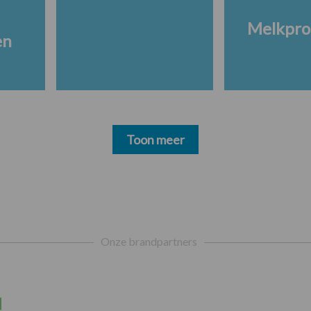
Melkpro
en
Toon meer
Onze brandpartners