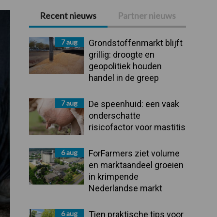
Recent nieuws
Partner nieuws
Primaire
Sidebar
7 aug
Grondstoffenmarkt blijft
grillig: droogte en
geopolitiek houden
handel in de greep
7 aug
De speenhuid: een vaak
onderschatte
risicofactor voor mastitis
6 aug
ForFarmers ziet volume
en marktaandeel groeien
in krimpende
Nederlandse markt
6 aug
Tien praktische tips voor