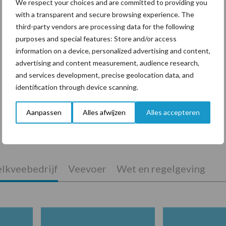
We respect your choices and are committed to providing you
with a transparent and secure browsing experience. The
third-party vendors are processing data for the following
purposes and special features: Store and/or access
information on a device, personalized advertising and content,
advertising and content measurement, audience research,
and services development, precise geolocation data, and
De speenhuid: een vaak onderschatte
identification through device scanning.
risicofactor voor mastitis
Aanpassen
Alles afwijzen
Alles accepteren
lkveebedrijf
Veevoer
Wet en regelgeving