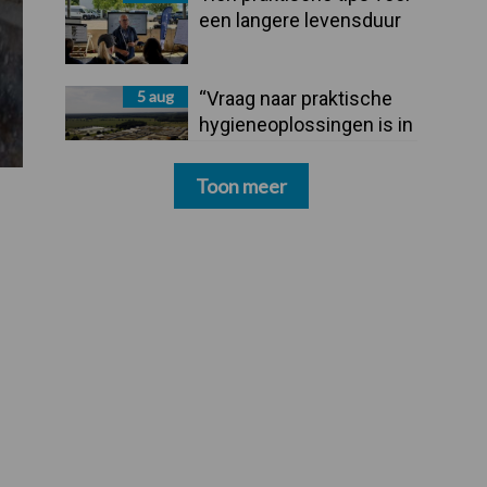
een langere levensduur
5 aug
“Vraag naar praktische
hygieneoplossingen is in
Polen groter dan ooit”
Toon meer