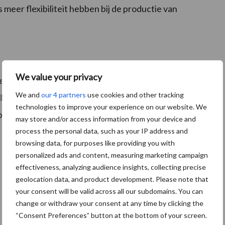
er flexibiliteit hebben bij de productie van
We value your privacy
en van droogte en de gevolgen ervan via Europese
We and
our 4 partners
use cookies and other tracking
le lidstaten om actuele informatie te ontvangen over
technologies to improve your experience on our website. We
 een meer lokaal niveau.
may store and/or access information from your device and
process the personal data, such as your IP address and
browsing data, for purposes like providing you with
personalized ads and content, measuring marketing campaign
effectiveness, analyzing audience insights, collecting precise
geolocation data, and product development. Please note that
your consent will be valid across all our subdomains. You can
change or withdraw your consent at any time by clicking the
“Consent Preferences” button at the bottom of your screen.