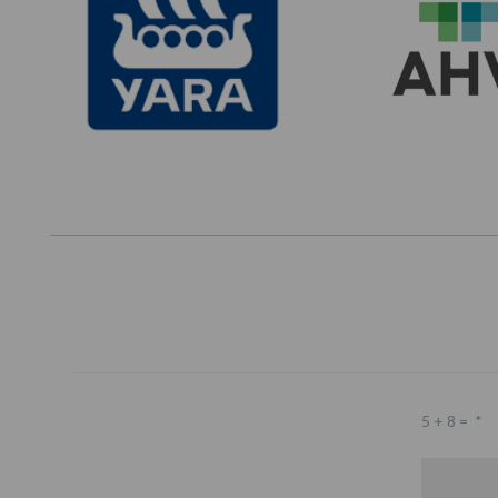
5 + 8 =
*