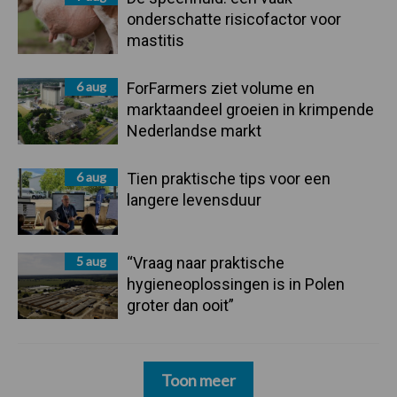
onderschatte risicofactor voor
mastitis
6 aug
ForFarmers ziet volume en
marktaandeel groeien in krimpende
Nederlandse markt
6 aug
Tien praktische tips voor een
langere levensduur
5 aug
“Vraag naar praktische
hygieneoplossingen is in Polen
groter dan ooit”
Toon meer