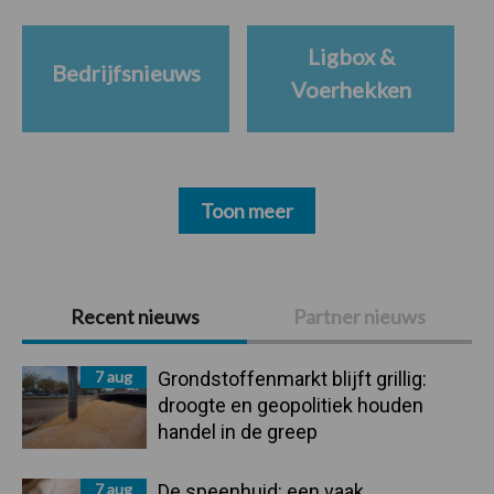
Ligbox &
Bedrijfsnieuws
Voerhekken
Toon meer
Primaire
Recent nieuws
Partner nieuws
Sidebar
7 aug
Grondstoffenmarkt blijft grillig:
droogte en geopolitiek houden
handel in de greep
7 aug
De speenhuid: een vaak