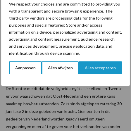
We respect your choices and are committed to providing you
with a transparent and secure browsing experience. The
third-party vendors are processing data for the following
purposes and special features: Store and/or access
information on a device, personalized advertising and content,
advertising and content measurement, audience research,
Grondwaterpeil in de buurt van Zelhelm. Dit peil ligt nu lager dan
and services development, precise geolocation data, and
vorig jaar deze tijd. Van herstel is daar na de droogte van 2018 nog
identification through device scanning.
nooit sprake geweest (bron: WeerPlaza)
Aanpassen
Alles afwijzen
Alles accepteren
Brandgevaar
De Stentor meldt dat de veiligheidsregio's IJsselland en Twente
er voor waarschuwen dat Oost-Nederland een grotere kans
maakt op bos/natuurbranden. Zo is sinds afgelopen zaterdag 30
juni fase 2 in deze gebieden van kracht. Gemeenten in dit
gedeelte van Nederland worden geadviseerd om geen
vergunningen meer af te geven voor het verbranden van onder