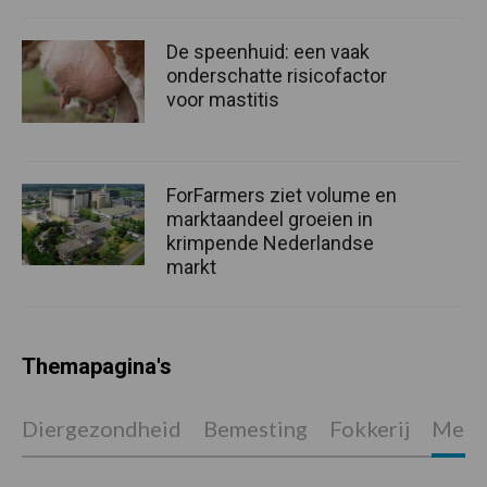
De speenhuid: een vaak
onderschatte risicofactor
voor mastitis
ForFarmers ziet volume en
marktaandeel groeien in
krimpende Nederlandse
markt
Themapagina's
Diergezondheid
Bemesting
Fokkerij
Melkv