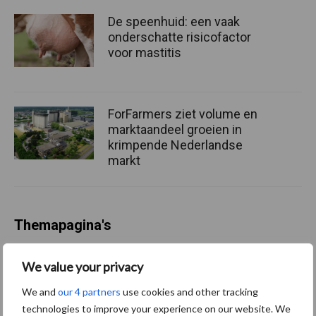
De speenhuid: een vaak
onderschatte risicofactor
voor mastitis
ForFarmers ziet volume en
marktaandeel groeien in
krimpende Nederlandse
markt
Themapagina's
Diergezondheid
Bemesting
Fokkerij
Melkv
We value your privacy
We and
our 4 partners
use cookies and other tracking
technologies to improve your experience on our website. We