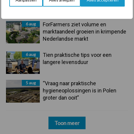
onderschatte risicofactor voor
mastitis
6 aug
ForFarmers ziet volume en
marktaandeel groeien in krimpende
Nederlandse markt
6 aug
Tien praktische tips voor een
langere levensduur
5 aug
“Vraag naar praktische
hygieneoplossingen is in Polen
groter dan ooit”
Toon meer