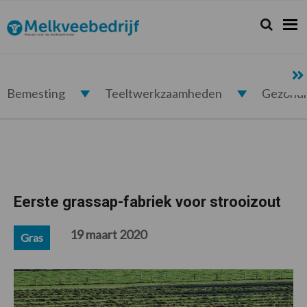
Spring
Door
Spring
Spring
naar
naar
naar
naar
Zoeken...
Zoek
Melkveebedrijf.nl
de
de
de
de
hoofdnavigatie
hoofd
eerste
voettekst
inhoud
sidebar
Bemesting
Teeltwerkzaamheden
Gezond
Eerste grassap-fabriek voor strooizout
19 maart 2020
Gras