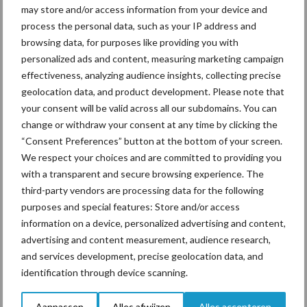
may store and/or access information from your device and
process the personal data, such as your IP address and
Beregening
Bijproducten
browsing data, for purposes like providing you with
personalized ads and content, measuring marketing campaign
effectiveness, analyzing audience insights, collecting precise
geolocation data, and product development. Please note that
your consent will be valid across all our subdomains. You can
Toon meer
change or withdraw your consent at any time by clicking the
“Consent Preferences” button at the bottom of your screen.
We respect your choices and are committed to providing you
Primaire
with a transparent and secure browsing experience. The
Recent nieuws
Partner nieuws
third-party vendors are processing data for the following
Sidebar
purposes and special features: Store and/or access
7 aug
Grondstoffenmarkt blijft grillig:
information on a device, personalized advertising and content,
droogte en geopolitiek houden
advertising and content measurement, audience research,
handel in de greep
and services development, precise geolocation data, and
identification through device scanning.
7 aug
De speenhuid: een vaak
Aanpassen
Alles afwijzen
Alles accepteren