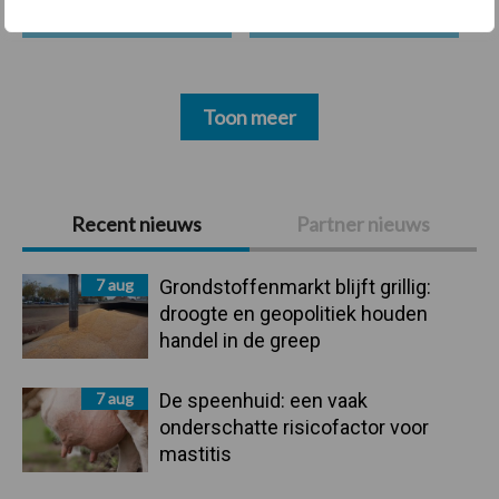
Toon meer
Primaire
Recent nieuws
Partner nieuws
Sidebar
7 aug
Grondstoffenmarkt blijft grillig:
droogte en geopolitiek houden
handel in de greep
7 aug
De speenhuid: een vaak
onderschatte risicofactor voor
mastitis