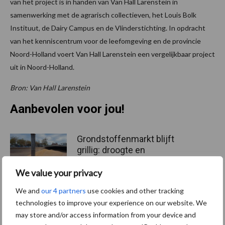
van het project is in handen van Van Hall Larenstein in
samenwerking met de agrarisch collectieven, het Louis Bolk
Instituut, de Dairy Campus en de Vlinderstichting. In opdracht
van het kenniscentrum voor de leefomgeving en de provincie
Noord-Holland voert Van Hall Larenstein een vergelijkbaar project
uit in Noord-Holland.
Bron: Van Hall Larenstein
Aanbevolen voor jou!
Grondstoffenmarkt blijft
grillig: droogte en
geopolitiek houden handel
in de greep
We value your privacy
We and
our 4 partners
use cookies and other tracking
technologies to improve your experience on our website. We
De speenhuid: een vaak
may store and/or access information from your device and
onderschatte risicofactor