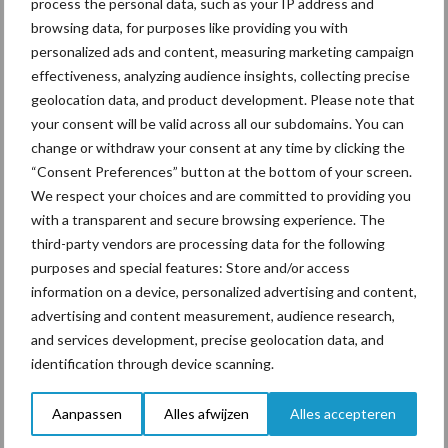
process the personal data, such as your IP address and
voor mastitis
browsing data, for purposes like providing you with
personalized ads and content, measuring marketing campaign
effectiveness, analyzing audience insights, collecting precise
ForFarmers ziet volume en
geolocation data, and product development. Please note that
marktaandeel groeien in
your consent will be valid across all our subdomains. You can
krimpende Nederlandse
change or withdraw your consent at any time by clicking the
markt
“Consent Preferences” button at the bottom of your screen.
We respect your choices and are committed to providing you
with a transparent and secure browsing experience. The
third-party vendors are processing data for the following
Themapagina's
purposes and special features: Store and/or access
information on a device, personalized advertising and content,
Diergezondheid
Bemesting
Fokkerij
Melkv
advertising and content measurement, audience research,
and services development, precise geolocation data, and
identification through device scanning.
Ligbox &
Aanpassen
Alles afwijzen
Alles accepteren
Bedrijfsnieuws
Voerhekken