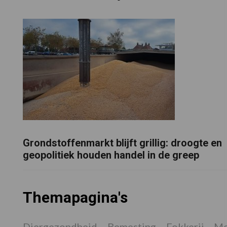
Grondstoffenmarkt blijft grillig: droogte en
geopolitiek houden handel in de greep
Themapagina's
Diergezondheid
Bemesting
Fokkerij
Me