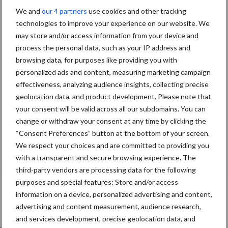
We and
our 4 partners
use cookies and other tracking
technologies to improve your experience on our website. We
may store and/or access information from your device and
process the personal data, such as your IP address and
browsing data, for purposes like providing you with
personalized ads and content, measuring marketing campaign
effectiveness, analyzing audience insights, collecting precise
geolocation data, and product development. Please note that
your consent will be valid across all our subdomains. You can
change or withdraw your consent at any time by clicking the
“Consent Preferences” button at the bottom of your screen.
De speenhuid: een vaak onderschatte
We respect your choices and are committed to providing you
risicofactor voor mastitis
with a transparent and secure browsing experience. The
third-party vendors are processing data for the following
purposes and special features: Store and/or access
information on a device, personalized advertising and content,
advertising and content measurement, audience research,
and services development, precise geolocation data, and
lkveebedrijf
Veevoer
Wet en regelgeving