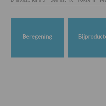
Beregening
Bijproduct
Footer