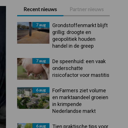
Recent nieuws
Partner nieuws
Primaire
Sidebar
7 aug
Grondstoffenmarkt blijft
grillig: droogte en
geopolitiek houden
handel in de greep
7 aug
De speenhuid: een vaak
onderschatte
risicofactor voor mastitis
6 aug
ForFarmers ziet volume
en marktaandeel groeien
in krimpende
Nederlandse markt
6 aug
Tien praktische tips voor