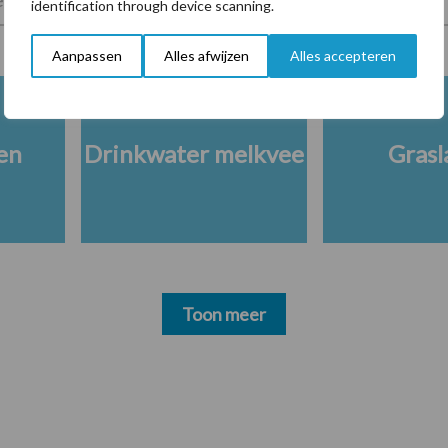
identification through device scanning.
Aanpassen
Alles afwijzen
Alles accepteren
en
Drinkwater melkvee
Grasl
Toon meer