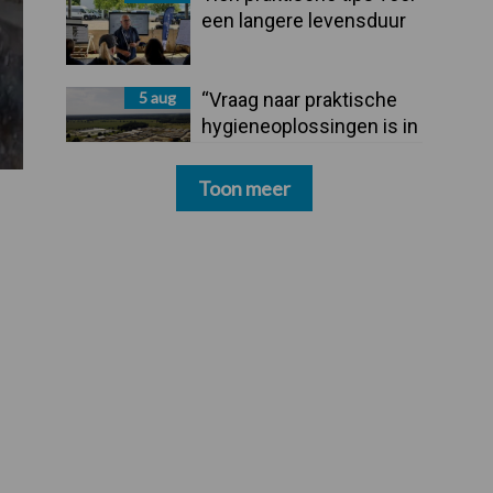
een langere levensduur
5 aug
“Vraag naar praktische
hygieneoplossingen is in
Polen groter dan ooit”
Toon meer