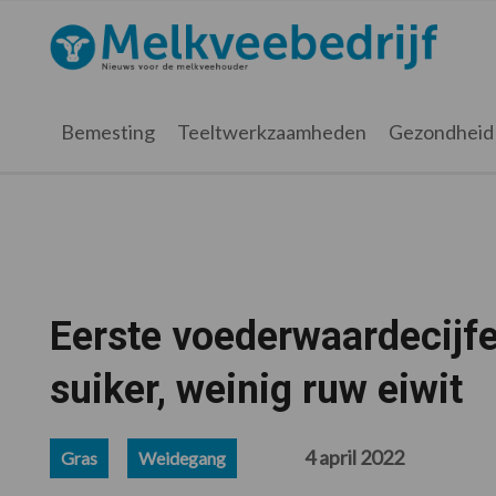
Spring
Door
Spring
Spring
naar
naar
naar
naar
Melkveebedrijf.nl
de
de
de
de
hoofdnavigatie
hoofd
eerste
voettekst
inhoud
sidebar
Bemesting
Teeltwerkzaamheden
Gezondheid
Eerste voederwaardecijfe
suiker, weinig ruw eiwit
4 april 2022
Gras
Weidegang