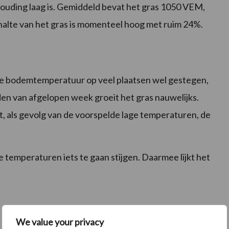
erhouding laag is. Gemiddeld bevat het gras 1050 VEM,
ehalte van het gras is momenteel hoog met ruim 24%.
de bodemtemperatuur op veel plaatsen wel gestegen,
en van afgelopen week groeit het gras nauwelijks.
 als gevolg van de voorspelde lage temperaturen, de
 temperaturen iets te gaan stijgen. Daarmee lijkt het
We value your privacy