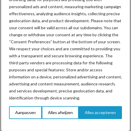
goed overeenkomen. De informatie over de grasgroei op deze
personalized ads and content, measuring marketing campaign
bedrijven is vrij toegankelijk via
effectiveness, analyzing audience insights, collecting precise
https://www.yara.nl/gewasvoeding/toolbox/yara-grassn/yara-
geolocation data, and product development. Please note that
gras-update/
.
your consent will be valid across all our subdomains. You can
Aanbevolen voor jou!
change or withdraw your consent at any time by clicking the
P
“Consent Preferences” button at the bottom of your screen.
S
We respect your choices and are committed to providing you
Van onze partner Yara
with a transparent and secure browsing experience. The
Opbrengst mais wordt veel
third-party vendors are processing data for the following
eerder bepaald dan tot nu
purposes and special features: Store and/or access
toe gedacht
information on a device, personalized advertising and content,
advertising and content measurement, audience research,
and services development, precise geolocation data, and
Van onze partner Yara
identification through device scanning.
In 4 eenvoudige stappen de
grasgroei volgen op je
Aanpassen
Alles afwijzen
Alles accepteren
telefoon