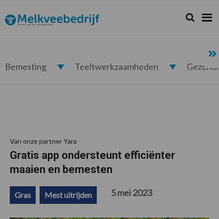
Spring
Door
Spring
Spring
naar
naar
naar
naar
Zoeken...
Zoek
Melkveebedrijf.nl
de
de
de
de
hoofdnavigatie
hoofd
eerste
voettekst
inhoud
sidebar
Bemesting
Teeltwerkzaamheden
Gezond
Van onze partner Yara
Gratis app ondersteunt efficiënter
maaien en bemesten
5 mei 2023
Gras
Mest uitrijden