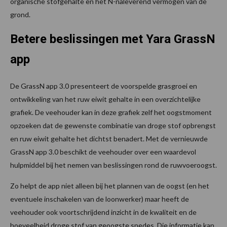
organische stofgehalte en het N-naleverend vermogen van de
grond.
Betere beslissingen met Yara GrassN
app
De GrassN app 3.0 presenteert de voorspelde grasgroei en
ontwikkeling van het ruw eiwit gehalte in een overzichtelijke
grafiek. De veehouder kan in deze grafiek zelf het oogstmoment
opzoeken dat de gewenste combinatie van droge stof opbrengst
en ruw eiwit gehalte het dichtst benadert. Met de vernieuwde
GrassN app 3.0 beschikt de veehouder over een waardevol
hulpmiddel bij het nemen van beslissingen rond de ruwvoeroogst.
Zo helpt de app niet alleen bij het plannen van de oogst (en het
eventuele inschakelen van de loonwerker) maar heeft de
veehouder ook voortschrijdend inzicht in de kwaliteit en de
hoeveelheid droge stof van geoogste snedes. Die informatie kan