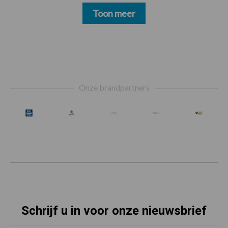
Toon meer
Footer
Onze brandpartners
Schrijf u in voor onze nieuwsbrief