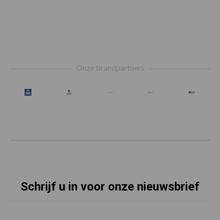
Footer
Onze brandpartners
Schrijf u in voor onze nieuwsbrief