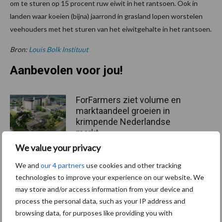
om te sturen op 15 procent ruw eiwit in het rantsoen. Ook in
landen waar koeien (bijna) jaarrond in grasland lopen worstelen
veehouders met het sturen van het eiwitgehalte in het rantsoen.
Bron:
Louis Bolk Instituut
Aanbevolen voor jou!
ForFarmers ziet volume en
marktaandeel groeien in
krimpende Nederlandse
markt
We value your privacy
Tien praktische tips voor
We and
our 4 partners
use cookies and other tracking
een langere levensduur
technologies to improve your experience on our website. We
may store and/or access information from your device and
process the personal data, such as your IP address and
browsing data, for purposes like providing you with