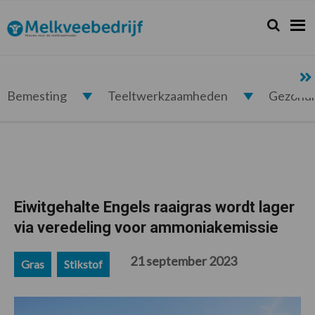
Spring
Door
Spring
Spring
naar
naar
naar
naar
Zoeken...
Zoek
Melkveebedrijf.nl
de
de
de
de
hoofdnavigatie
hoofd
eerste
voettekst
inhoud
sidebar
Bemesting
Teeltwerkzaamheden
Gezond
Eiwitgehalte Engels raaigras wordt lager
via veredeling voor ammoniakemissie
21 september 2023
Gras
Stikstof