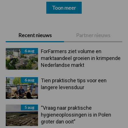
Toon meer
Primaire
Recent nieuws
Partner nieuws
Sidebar
6 aug
ForFarmers ziet volume en
marktaandeel groeien in krimpende
Nederlandse markt
6 aug
Tien praktische tips voor een
langere levensduur
5 aug
“Vraag naar praktische
hygieneoplossingen is in Polen
groter dan ooit”