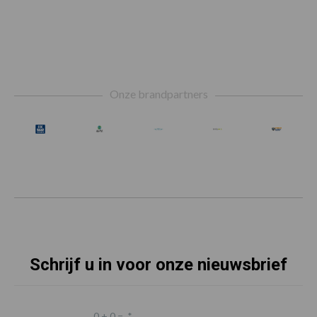
Footer
Onze brandpartners
Schrijf u in voor onze nieuwsbrief
0 + 0 =
*