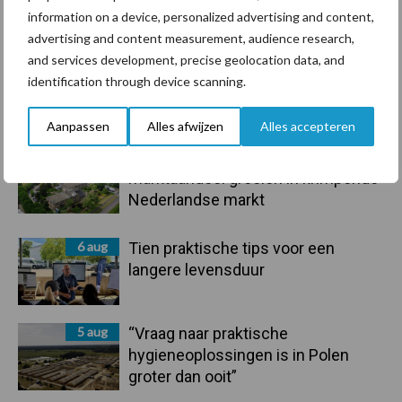
information on a device, personalized advertising and content,
Toon meer
advertising and content measurement, audience research,
and services development, precise geolocation data, and
identification through device scanning.
Primaire
Recent nieuws
Partner nieuws
Sidebar
Aanpassen
Alles afwijzen
Alles accepteren
6 aug
ForFarmers ziet volume en
marktaandeel groeien in krimpende
Nederlandse markt
6 aug
Tien praktische tips voor een
langere levensduur
5 aug
“Vraag naar praktische
hygieneoplossingen is in Polen
groter dan ooit”