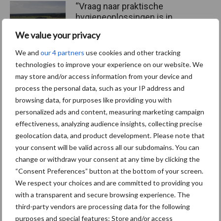
“Vraag naar praktische
hygieneoplossingen is in
Polen groter dan ooit”
We value your privacy
We and
our 4 partners
use cookies and other tracking
technologies to improve your experience on our website. We
may store and/or access information from your device and
Themapagina's
process the personal data, such as your IP address and
browsing data, for purposes like providing you with
Diergezondheid
Bemesting
Fokkerij
Melkv
personalized ads and content, measuring marketing campaign
effectiveness, analyzing audience insights, collecting precise
geolocation data, and product development. Please note that
your consent will be valid across all our subdomains. You can
change or withdraw your consent at any time by clicking the
Ligbox &
Bedrijfsnieuws
“Consent Preferences” button at the bottom of your screen.
Voerhekken
We respect your choices and are committed to providing you
with a transparent and secure browsing experience. The
third-party vendors are processing data for the following
purposes and special features: Store and/or access