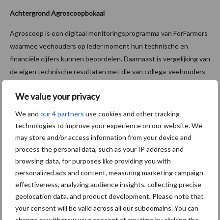
Achtergrond Agroscoopbokaal
Agroscoop is een digitaal monitoringsprogramma van ForFarmers
waarmee veehouders op ieder moment hun technische en
financiële cijfers kunnen beoordelen. Daarnaast is vergelijking van
de eigen technische resultaten met die van collega-veehouders
mogelijk. De specialist van ForFarmers heeft toegang tot deze
We value your privacy
cijfers, zodat hij/zij bedrijven proactief en effectief kan
begeleiden. Jaarlijks reikt ForFarmers in de sectoren melkvee,
We and
our 4 partners
use cookies and other tracking
geiten, vleesvee, varkens, legpluimvee, vleespluimvee, loonwerk
technologies to improve your experience on our website. We
en biologisch (Reudink) de Agroscoopbokaal uit aan een
may store and/or access information from your device and
ondernemer die uitzonderlijk heeft gepresteerd.
process the personal data, such as your IP address and
browsing data, for purposes like providing you with
Bron:
ForFarmers
personalized ads and content, measuring marketing campaign
effectiveness, analyzing audience insights, collecting precise
Aanbevolen voor jou!
geolocation data, and product development. Please note that
your consent will be valid across all our subdomains. You can
ForFarmers ziet volume en
change or withdraw your consent at any time by clicking the