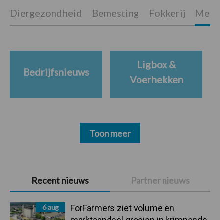
Diergezondheid
Bemesting
Fokkerij
Melkv
Ligbox &
Bedrijfsnieuws
Voerhekken
Toon meer
Primaire
Recent nieuws
Partner nieuws
Sidebar
6 aug
ForFarmers ziet volume en
marktaandeel groeien in krimpende