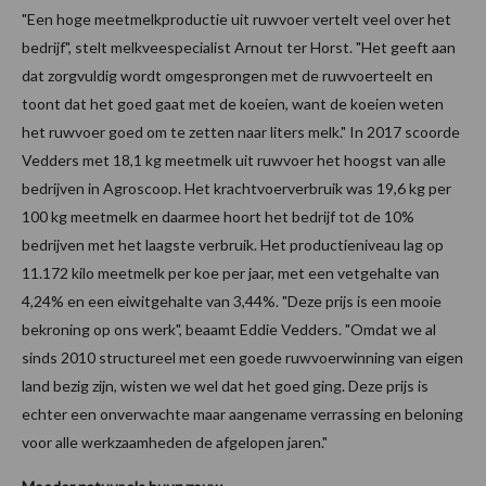
"Een hoge meetmelkproductie uit ruwvoer vertelt veel over het
bedrijf", stelt melkveespecialist Arnout ter Horst. "Het geeft aan
dat zorgvuldig wordt omgesprongen met de ruwvoerteelt en
toont dat het goed gaat met de koeien, want de koeien weten
het ruwvoer goed om te zetten naar liters melk." In 2017 scoorde
Vedders met 18,1 kg meetmelk uit ruwvoer het hoogst van alle
bedrijven in Agroscoop. Het krachtvoerverbruik was 19,6 kg per
100 kg meetmelk en daarmee hoort het bedrijf tot de 10%
bedrijven met het laagste verbruik. Het productieniveau lag op
11.172 kilo meetmelk per koe per jaar, met een vetgehalte van
4,24% en een eiwitgehalte van 3,44%. "Deze prijs is een mooie
bekroning op ons werk", beaamt Eddie Vedders. "Omdat we al
sinds 2010 structureel met een goede ruwvoerwinning van eigen
land bezig zijn, wisten we wel dat het goed ging. Deze prijs is
echter een onverwachte maar aangename verrassing en beloning
voor alle werkzaamheden de afgelopen jaren."