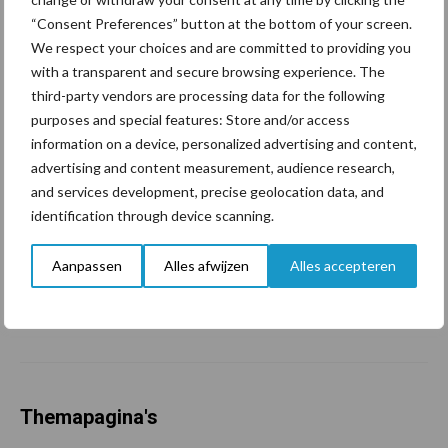
marktaandeel groeien in
“Consent Preferences” button at the bottom of your screen.
krimpende Nederlandse
We respect your choices and are committed to providing you
markt
with a transparent and secure browsing experience. The
third-party vendors are processing data for the following
purposes and special features: Store and/or access
Tien praktische tips voor
information on a device, personalized advertising and content,
een langere levensduur
advertising and content measurement, audience research,
and services development, precise geolocation data, and
identification through device scanning.
“Vraag naar praktische
Aanpassen
Alles afwijzen
Alles accepteren
hygieneoplossingen is in
Polen groter dan ooit”
Themapagina's