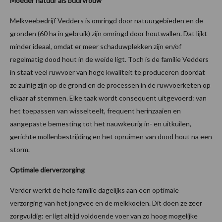
Moeder natuur als buurvrouw
Melkveebedrijf Vedders is omringd door natuurgebieden en de
gronden (60 ha in gebruik) zijn omringd door houtwallen. Dat lijkt
minder ideaal, omdat er meer schaduwplekken zijn en/of
regelmatig dood hout in de weide ligt. Toch is de familie Vedders
in staat veel ruwvoer van hoge kwaliteit te produceren doordat
ze zuinig zijn op de grond en de processen in de ruwvoerketen op
elkaar af stemmen. Elke taak wordt consequent uitgevoerd: van
het toepassen van wisselteelt, frequent herinzaaien en
aangepaste bemesting tot het nauwkeurig in- en uitkuilen,
gerichte mollenbestrijding en het opruimen van dood hout na een
storm.
Optimale dierverzorging
Verder werkt de hele familie dagelijks aan een optimale
verzorging van het jongvee en de melkkoeien. Dit doen ze zeer
zorgvuldig: er ligt altijd voldoende voer van zo hoog mogelijke