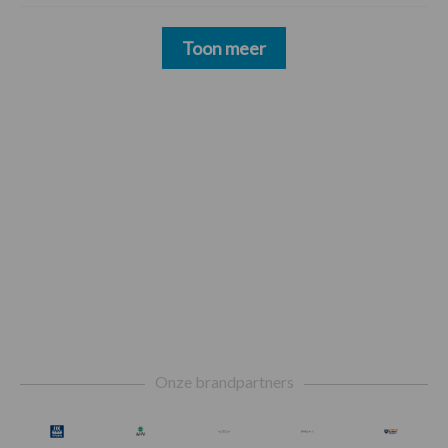
Toon meer
Footer
Onze brandpartners