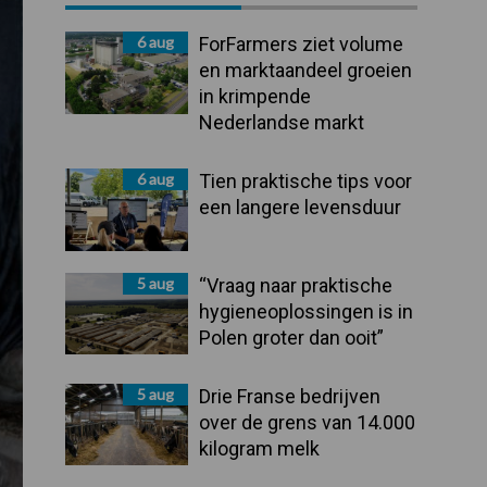
Sidebar
6 aug
ForFarmers ziet volume
en marktaandeel groeien
in krimpende
Nederlandse markt
6 aug
Tien praktische tips voor
een langere levensduur
5 aug
“Vraag naar praktische
hygieneoplossingen is in
Polen groter dan ooit”
5 aug
Drie Franse bedrijven
over de grens van 14.000
kilogram melk