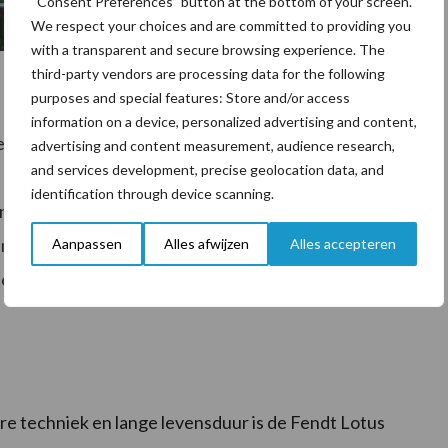
“Consent Preferences” button at the bottom of your screen.
We respect your choices and are committed to providing you
with a transparent and secure browsing experience. The
third-party vendors are processing data for the following
purposes and special features: Store and/or access
information on a device, personalized advertising and content,
ssieve versnelling van de schudder. Met een
advertising and content measurement, audience research,
and services development, precise geolocation data, and
 Fendt Lotus ook bijzonder voorzichtig met het
identification through device scanning.
 nodig is voor een effectieve verspreiding
aan de positie van de tanden met dubbele werking, de
Aanpassen
Alles afwijzen
Alles accepteren
ie van de rotoren – voor een hoge versnelling en de
e techniek en lange levensduur is de Fendt Lotus