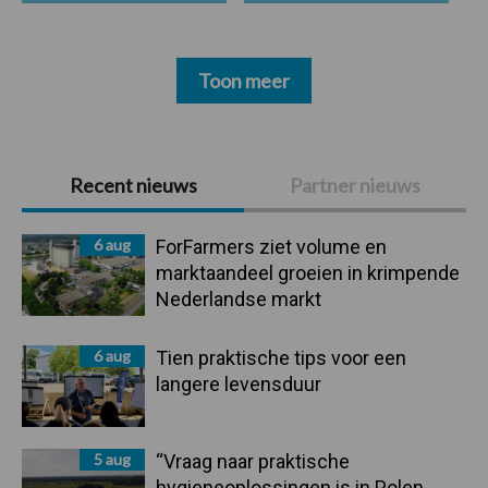
Toon meer
Primaire
Recent nieuws
Partner nieuws
Sidebar
6 aug
ForFarmers ziet volume en
marktaandeel groeien in krimpende
Nederlandse markt
6 aug
Tien praktische tips voor een
langere levensduur
5 aug
“Vraag naar praktische
hygieneoplossingen is in Polen