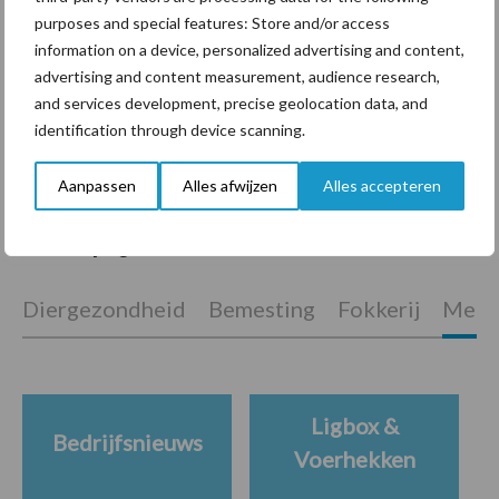
purposes and special features: Store and/or access
information on a device, personalized advertising and content,
“Vraag naar praktische
advertising and content measurement, audience research,
hygieneoplossingen is in
and services development, precise geolocation data, and
Polen groter dan ooit”
identification through device scanning.
Aanpassen
Alles afwijzen
Alles accepteren
Themapagina's
Diergezondheid
Bemesting
Fokkerij
Melkv
Ligbox &
Bedrijfsnieuws
Voerhekken