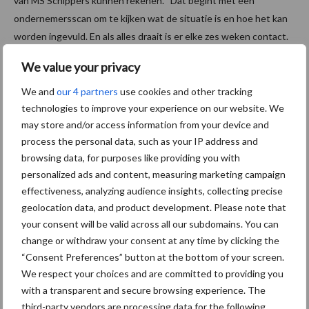
van MS Schippers kunnen rekenen. “Dat begint met een
ondernemersscan om te kijken wat de situatie is en hoe het kan
worden ingevuld. En als alles draait is er elke zes weken contact.
We betrekken ook de andere erfbetreders erbij zodat er een
We value your privacy
breed commitment is van iedereen.”
We and
our 4 partners
use cookies and other tracking
Bron: HyCare
technologies to improve your experience on our website. We
may store and/or access information from your device and
Aanbevolen voor jou!
process the personal data, such as your IP address and
browsing data, for purposes like providing you with
ForFarmers ziet volume en
personalized ads and content, measuring marketing campaign
marktaandeel groeien in
effectiveness, analyzing audience insights, collecting precise
krimpende Nederlandse
geolocation data, and product development. Please note that
markt
your consent will be valid across all our subdomains. You can
change or withdraw your consent at any time by clicking the
“Consent Preferences” button at the bottom of your screen.
Tien praktische tips voor
We respect your choices and are committed to providing you
een langere levensduur
with a transparent and secure browsing experience. The
third-party vendors are processing data for the following