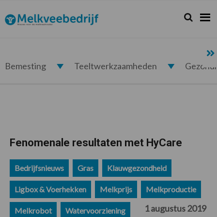
Spring
Door
Spring
Spring
naar
naar
naar
naar
Zoeken...
Zoek
Melkveebedrijf.nl
de
de
de
de
hoofdnavigatie
hoofd
eerste
voettekst
inhoud
sidebar
Bemesting
Teeltwerkzaamheden
Gezond
Fenomenale resultaten met HyCare
Bedrijfsnieuws
Gras
Klauwgezondheid
Ligbox & Voerhekken
Melkprijs
Melkproductie
1 augustus 2019
Melkrobot
Watervoorziening