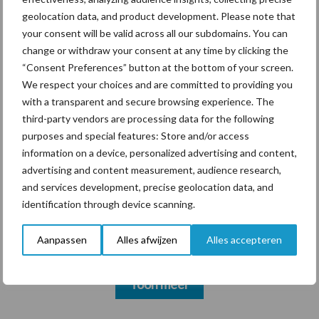
markt
geolocation data, and product development. Please note that
your consent will be valid across all our subdomains. You can
change or withdraw your consent at any time by clicking the
Themapagina's
“Consent Preferences” button at the bottom of your screen.
We respect your choices and are committed to providing you
with a transparent and secure browsing experience. The
Diergezondheid
Bemesting
Fokkerij
Melkv
third-party vendors are processing data for the following
purposes and special features: Store and/or access
information on a device, personalized advertising and content,
advertising and content measurement, audience research,
and services development, precise geolocation data, and
Beregening
Bijproducten
identification through device scanning.
Aanpassen
Alles afwijzen
Alles accepteren
Toon meer