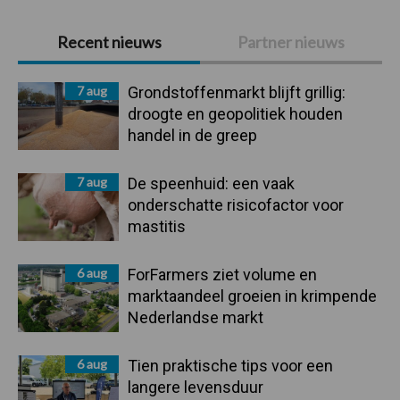
Primaire
Recent nieuws
Partner nieuws
Sidebar
7 aug
Grondstoffenmarkt blijft grillig:
droogte en geopolitiek houden
handel in de greep
7 aug
De speenhuid: een vaak
onderschatte risicofactor voor
mastitis
6 aug
ForFarmers ziet volume en
marktaandeel groeien in krimpende
Nederlandse markt
6 aug
Tien praktische tips voor een
langere levensduur