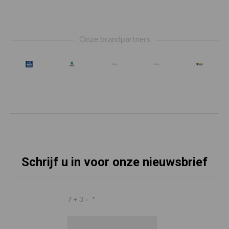
Footer
Onze brandpartners
Schrijf u in voor onze nieuwsbrief
7 + 3 =
*