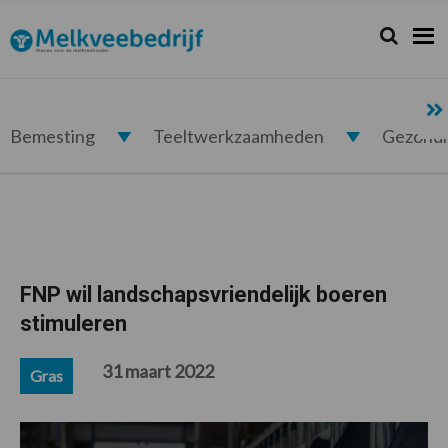
Spring
Door
Spring
Spring
naar
naar
naar
naar
Zoeken...
Zoek
Melkveebedrijf.nl
de
de
de
de
hoofdnavigatie
hoofd
eerste
voettekst
inhoud
sidebar
Bemesting
Teeltwerkzaamheden
Gezond
FNP wil landschapsvriendelijk boeren
stimuleren
31 maart 2022
Gras