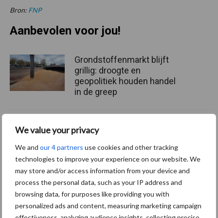
Bron:
FNP
Aanbevolen voor jou!
Grondstoffenmarkt blijft
grillig: droogte en
geopolitiek houden handel
in de greep
De speenhuid: een vaak
We value your privacy
onderschatte risicofactor
voor mastitis
We and
our 4 partners
use cookies and other tracking
technologies to improve your experience on our website. We
may store and/or access information from your device and
process the personal data, such as your IP address and
ForFarmers ziet volume en
browsing data, for purposes like providing you with
marktaandeel groeien in
personalized ads and content, measuring marketing campaign
krimpende Nederlandse
effectiveness, analyzing audience insights, collecting precise