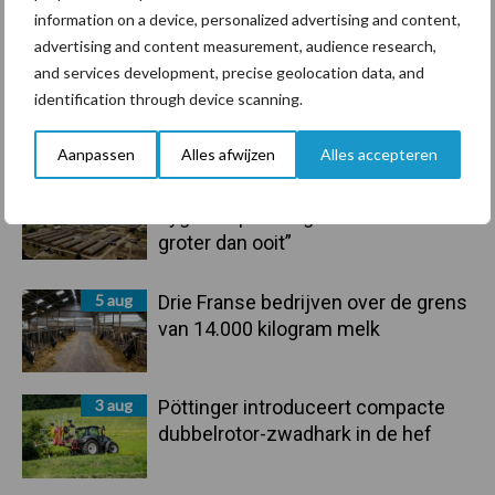
Toon meer
information on a device, personalized advertising and content,
advertising and content measurement, audience research,
and services development, precise geolocation data, and
identification through device scanning.
Primaire
Recent nieuws
Partner nieuws
Sidebar
Aanpassen
Alles afwijzen
Alles accepteren
5 aug
“Vraag naar praktische
hygieneoplossingen is in Polen
groter dan ooit”
5 aug
Drie Franse bedrijven over de grens
van 14.000 kilogram melk
3 aug
Pöttinger introduceert compacte
dubbelrotor-zwadhark in de hef