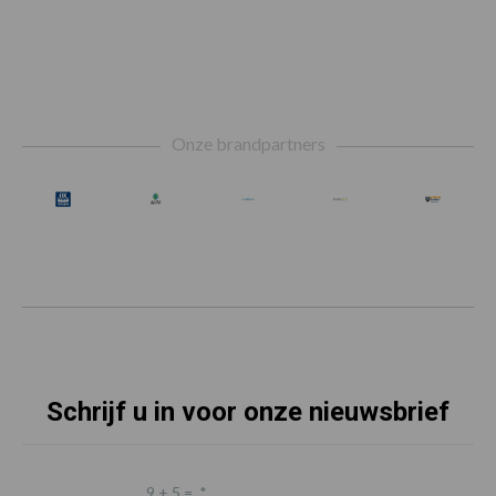
Footer
Onze brandpartners
Schrijf u in voor onze nieuwsbrief
9 + 5 =
*