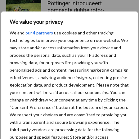
Pöttinger introduceert
compacte dubbelrotor-
zwadhark in de hef
We value your privacy
We and
our 4 partners
use cookies and other tracking
technologies to improve your experience on our website. We
may store and/or access information from your device and
Themapagina's
process the personal data, such as your IP address and
browsing data, for purposes like providing you with
Diergezondheid
Bemesting
Fokkerij
Melkv
personalized ads and content, measuring marketing campaign
effectiveness, analyzing audience insights, collecting precise
geolocation data, and product development. Please note that
your consent will be valid across all our subdomains. You can
change or withdraw your consent at any time by clicking the
Beregening
Bijproducten
“Consent Preferences” button at the bottom of your screen.
We respect your choices and are committed to providing you
with a transparent and secure browsing experience. The
third-party vendors are processing data for the following
purposes and special features: Store and/or access