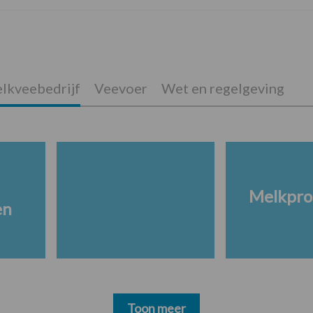
lkveebedrijf
Veevoer
Wet en regelgeving
Melkpro
en
Toon meer