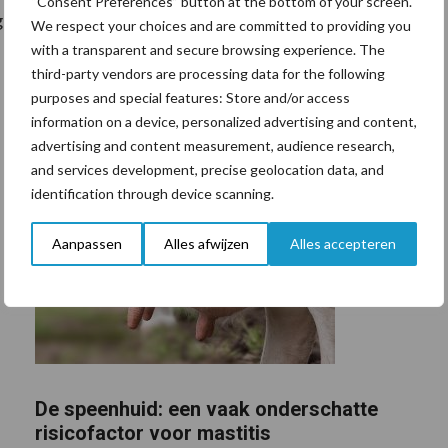
“Consent Preferences” button at the bottom of your screen.
gaan nu controleren op scheuren en gaten.
We respect your choices and are committed to providing you
with a transparent and secure browsing experience. The
third-party vendors are processing data for the following
purposes and special features: Store and/or access
information on a device, personalized advertising and content,
advertising and content measurement, audience research,
and services development, precise geolocation data, and
identification through device scanning.
Aanpassen
Alles afwijzen
Alles accepteren
De speenhuid: een vaak onderschatte
risicofactor voor mastitis