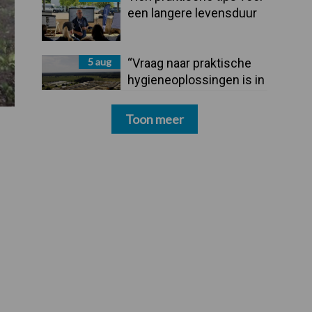
een langere levensduur
5 aug
“Vraag naar praktische
hygieneoplossingen is in
Polen groter dan ooit”
Toon meer