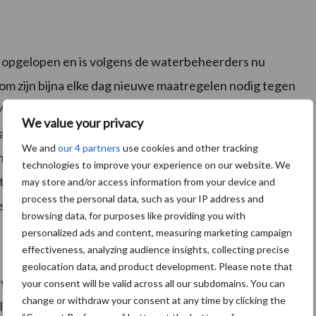
l opgelopen en is volgens de waterbeheerders nu
om zijn bijna elke dag nieuwe maatregelen nodig tegen
aas heeft vrijdag tussen Sambeek en Oeffelt in
We value your privacy
 de droge beken en sloten te leiden. Dat is vorig jaar
We and
our 4 partners
use cookies and other tracking
n pas in augustus. Brabantse Delta geeft eenmalig
technologies to improve your experience on our website. We
 van Baarle-Nassau graslanden en sportvelden te
may store and/or access information from your device and
process the personal data, such as your IP address and
 schade ontstaat.
browsing data, for purposes like providing you with
personalized ads and content, measuring marketing campaign
effectiveness, analyzing audience insights, collecting precise
geolocation data, and product development. Please note that
an Rijkswaterstaat water uit het IJsselmeer naar de
your consent will be valid across all our subdomains. You can
change or withdraw your consent at any time by clicking the
and breidt de inspectie van droogtegevoelige