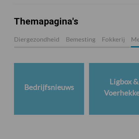
Themapagina's
Diergezondheid
Bemesting
Fokkerij
Me
Ligbox &
Bedrijfsnieuws
Voerhekk