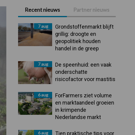
Recent nieuws
Partner nieuws
Primaire
Sidebar
7 aug
Grondstoffenmarkt blijft
grillig: droogte en
geopolitiek houden
handel in de greep
7 aug
De speenhuid: een vaak
onderschatte
risicofactor voor mastitis
6 aug
ForFarmers ziet volume
en marktaandeel groeien
in krimpende
Nederlandse markt
6 aug
Tien praktische tips voor