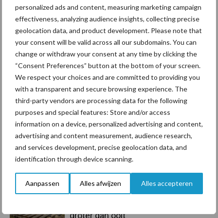
personalized ads and content, measuring marketing campaign
effectiveness, analyzing audience insights, collecting precise
Toon meer
geolocation data, and product development. Please note that
your consent will be valid across all our subdomains. You can
change or withdraw your consent at any time by clicking the
Primaire
“Consent Preferences” button at the bottom of your screen.
Recent nieuws
Partner nieuws
We respect your choices and are committed to providing you
Sidebar
with a transparent and secure browsing experience. The
6 aug
ForFarmers ziet volume en
third-party vendors are processing data for the following
marktaandeel groeien in krimpende
purposes and special features: Store and/or access
Nederlandse markt
information on a device, personalized advertising and content,
advertising and content measurement, audience research,
6 aug
Tien praktische tips voor een
and services development, precise geolocation data, and
langere levensduur
identification through device scanning.
Aanpassen
Alles afwijzen
Alles accepteren
5 aug
“Vraag naar praktische
hygieneoplossingen is in Polen
groter dan ooit”