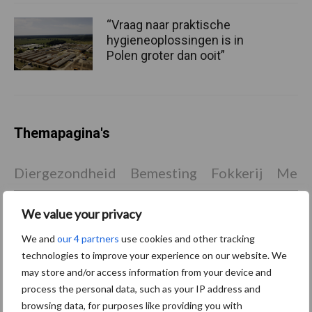
“Vraag naar praktische
hygieneoplossingen is in
Polen groter dan ooit”
Themapagina's
Diergezondheid
Bemesting
Fokkerij
Melkv
We value your privacy
We and
our 4 partners
use cookies and other tracking
Beregening
Bijproducten
technologies to improve your experience on our website. We
may store and/or access information from your device and
process the personal data, such as your IP address and
browsing data, for purposes like providing you with