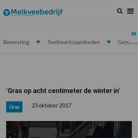
Spring
Door
Spring
Spring
naar
naar
naar
naar
Zoeken...
Zoek
Melkveebedrijf.nl
de
de
de
de
hoofdnavigatie
hoofd
eerste
voettekst
inhoud
sidebar
Bemesting
Teeltwerkzaamheden
Gezond
‘Gras op acht centimeter de winter in’
23 oktober 2017
Gras