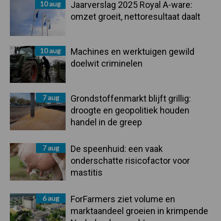
10 aug
Jaarverslag 2025 Royal A-ware:
omzet groeit, nettoresultaat daalt
10 aug
Machines en werktuigen gewild
doelwit criminelen
7 aug
Grondstoffenmarkt blijft grillig:
droogte en geopolitiek houden
handel in de greep
7 aug
De speenhuid: een vaak
onderschatte risicofactor voor
mastitis
6 aug
ForFarmers ziet volume en
marktaandeel groeien in krimpende