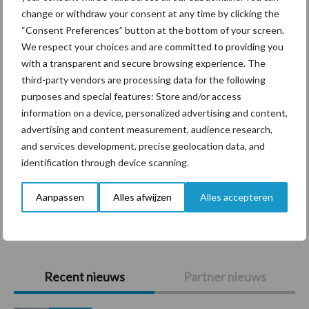
Themapagina's
change or withdraw your consent at any time by clicking the
“Consent Preferences” button at the bottom of your screen.
Diergezondheid
Bemesting
Fokkerij
Melkv
We respect your choices and are committed to providing you
with a transparent and secure browsing experience. The
third-party vendors are processing data for the following
purposes and special features: Store and/or access
information on a device, personalized advertising and content,
Beregening
Bijproducten
advertising and content measurement, audience research,
and services development, precise geolocation data, and
identification through device scanning.
Aanpassen
Alles afwijzen
Alles accepteren
Toon meer
Primaire
Recent nieuws
Partner nieuws
Sidebar