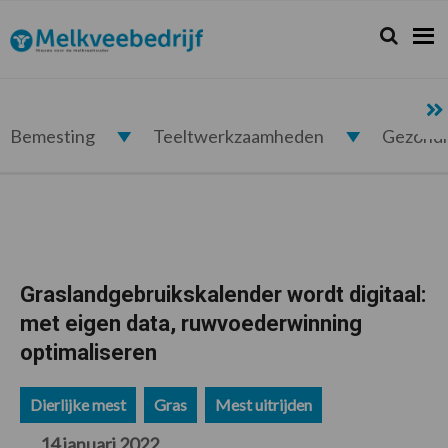
Spring
Door
Spring
Spring
naar
naar
naar
naar
Zoeken...
Zoek
Melkveebedrijf.nl
de
de
de
de
hoofdnavigatie
hoofd
eerste
voettekst
inhoud
sidebar
Bemesting
Teeltwerkzaamheden
Gezond
Graslandgebruikskalender wordt digitaal:
met eigen data, ruwvoederwinning
optimaliseren
Dierlijke mest
Gras
Mest uitrijden
14 januari 2022