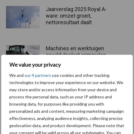
Jaarverslag 2025 Royal A-
ware: omzet groeit,
nettoresultaat daalt
Machines en werktuigen
gewild doelwit criminelen
We value your privacy
We and
our 4 partners
use cookies and other tracking
technologies to improve your experience on our website. We
Grondstoffenmarkt blijft
may store and/or access information from your device and
grillig: droogte en
process the personal data, such as your IP address and
geopolitiek houden handel
browsing data, for purposes like providing you with
in de greep
personalized ads and content, measuring marketing campaign
effectiveness, analyzing audience insights, collecting precise
geolocation data, and product development. Please note that
your consent will be valid across all our subdomains. You can