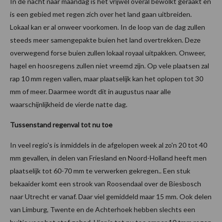
In de nacht naar maandag is het vrijwel overal bewolkt geraakt en
is een gebied met regen zich over het land gaan uitbreiden.
Lokaal kan er al onweer voorkomen. In de loop van de dag zullen
steeds meer samengepakte buien het land overtrekken. Deze
overwegend forse buien zullen lokaal royaal uitpakken. Onweer,
hagel en hoosregens zullen niet vreemd zijn. Op vele plaatsen zal
rap 10 mm regen vallen, maar plaatselijk kan het oplopen tot 30
mm of meer. Daarmee wordt dit in augustus naar alle
waarschijnlijkheid de vierde natte dag.
Tussenstand regenval tot nu toe
In veel regio's is inmiddels in de afgelopen week al zo'n 20 tot 40
mm gevallen, in delen van Friesland en Noord-Holland heeft men
plaatselijk tot 60-70 mm te verwerken gekregen.. Een stuk
bekaaider komt een strook van Roosendaal over de Biesbosch
naar Utrecht er vanaf. Daar viel gemiddeld maar 15 mm. Ook delen
van Limburg, Twente en de Achterhoek hebben slechts een