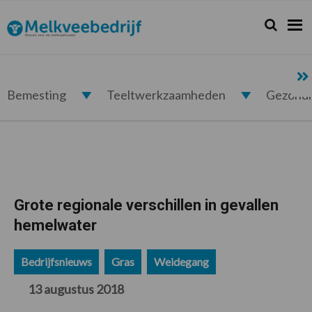
Spring
Door
Spring
Spring
naar
naar
naar
naar
Zoeken...
Zoek
Melkveebedrijf.nl
de
de
de
de
hoofdnavigatie
hoofd
eerste
voettekst
inhoud
sidebar
Bemesting
Teeltwerkzaamheden
Gezond
Grote regionale verschillen in gevallen
hemelwater
Bedrijfsnieuws
Gras
Weidegang
13 augustus 2018