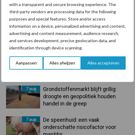
Ligbox &
with a transparent and secure browsing experience. The
Bedrijfsnieuws
Voerhekken
third-party vendors are processing data for the following
purposes and special features: Store and/or access
information on a device, personalized advertising and content,
advertising and content measurement, audience research,
and services development, precise geolocation data, and
Toon meer
identification through device scanning.
Aanpassen
Alles afwijzen
Alles accepteren
Primaire
Recent nieuws
Partner nieuws
Sidebar
7 aug
Grondstoffenmarkt blijft grillig:
droogte en geopolitiek houden
handel in de greep
7 aug
De speenhuid: een vaak
onderschatte risicofactor voor
mastitis