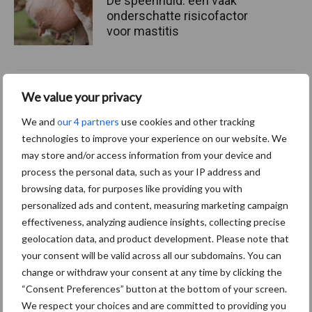
De speenhuid: een vaak
onderschatte risicofactor
voor mastitis
ForFarmers ziet volume en
We value your privacy
marktaandeel groeien in
krimpende Nederlandse
We and
our 4 partners
use cookies and other tracking
markt
technologies to improve your experience on our website. We
may store and/or access information from your device and
process the personal data, such as your IP address and
browsing data, for purposes like providing you with
Themapagina's
personalized ads and content, measuring marketing campaign
effectiveness, analyzing audience insights, collecting precise
geolocation data, and product development. Please note that
Diergezondheid
Bemesting
Fokkerij
Melkv
your consent will be valid across all our subdomains. You can
change or withdraw your consent at any time by clicking the
“Consent Preferences” button at the bottom of your screen.
We respect your choices and are committed to providing you