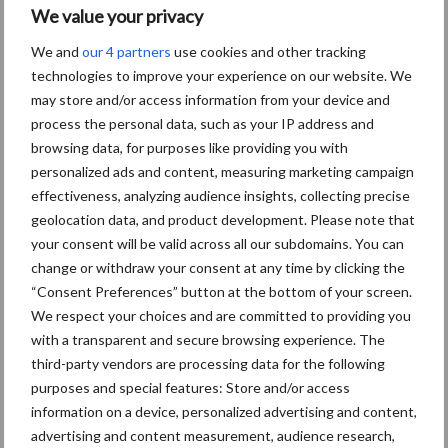
We value your privacy
We and
our 4 partners
use cookies and other tracking
Themapagina's
technologies to improve your experience on our website. We
may store and/or access information from your device and
Diergezondheid
Bemesting
Fokkerij
Melkv
process the personal data, such as your IP address and
browsing data, for purposes like providing you with
personalized ads and content, measuring marketing campaign
effectiveness, analyzing audience insights, collecting precise
Ligbox &
geolocation data, and product development. Please note that
Bedrijfsnieuws
your consent will be valid across all our subdomains. You can
Voerhekken
change or withdraw your consent at any time by clicking the
“Consent Preferences” button at the bottom of your screen.
We respect your choices and are committed to providing you
with a transparent and secure browsing experience. The
Toon meer
third-party vendors are processing data for the following
purposes and special features: Store and/or access
information on a device, personalized advertising and content,
advertising and content measurement, audience research,
Primaire