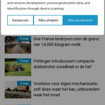
Recent nieuws
Partner nieuws
and services development, precise geolocation data, and
Sidebar
identification through device scanning.
5 aug
“Vraag naar praktische
Aanpassen
Alles afwijzen
Alles accepteren
hygieneoplossingen is in Polen
groter dan ooit”
5 aug
Drie Franse bedrijven over de grens
van 14.000 kilogram melk
3 aug
Pöttinger introduceert compacte
dubbelrotor-zwadhark in de hef
3 aug
Voorkeur voor eigen mechanisatie:
zelf doen waar het kan, uitbesteden
waar het moet