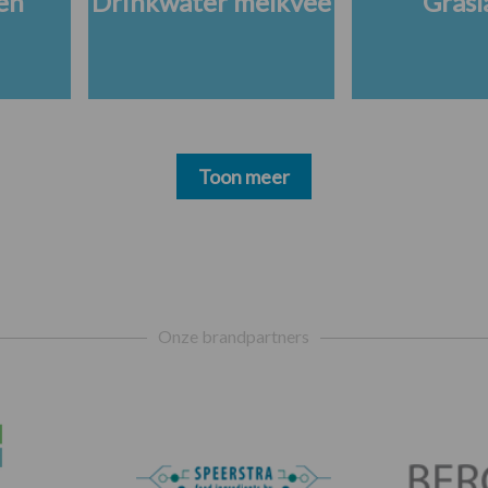
en
Drinkwater melkvee
Grasl
Toon meer
Onze brandpartners