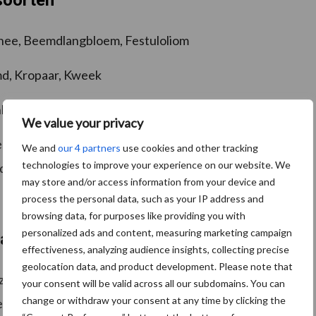
soorten
thee, Beemdlangbloem, Festuloliom
d, Kropaar, Kweek
, Struisgras, Vossenstaart
We value your privacy
een passend grasmengsel. Heb je ook al eens aan een
We and
our 4 partners
use cookies and other tracking
technologies to improve your experience on our website. We
oductieve kruiden gedacht?
may store and/or access information from your device and
process the personal data, such as your IP address and
browsing data, for purposes like providing you with
personalized ads and content, measuring marketing campaign
van de rest van het grasseizoen
effectiveness, analyzing audience insights, collecting precise
geolocation data, and product development. Please note that
en is het dus belangrijk om een planning te maken en
your consent will be valid across all our subdomains. You can
change or withdraw your consent at any time by clicking the
ien minuten de praktische handvatten voor de rest van