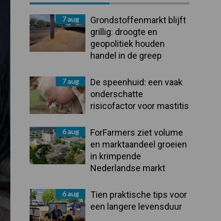
Sidebar
7 aug
Grondstoffenmarkt blijft
grillig: droogte en
geopolitiek houden
handel in de greep
7 aug
De speenhuid: een vaak
onderschatte
risicofactor voor mastitis
6 aug
ForFarmers ziet volume
en marktaandeel groeien
in krimpende
Nederlandse markt
6 aug
Tien praktische tips voor
een langere levensduur