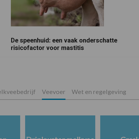
De speenhuid: een vaak onderschatte
risicofactor voor mastitis
lkveebedrijf
Veevoer
Wet en regelgeving