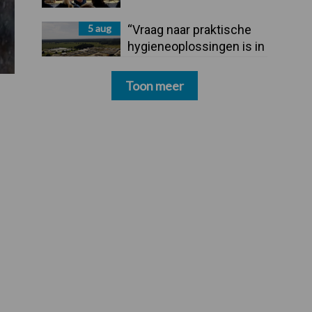
5 aug
“Vraag naar praktische
hygieneoplossingen is in
Polen groter dan ooit”
Toon meer