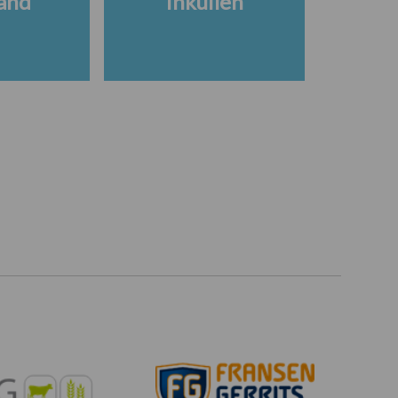
and
Inkuilen