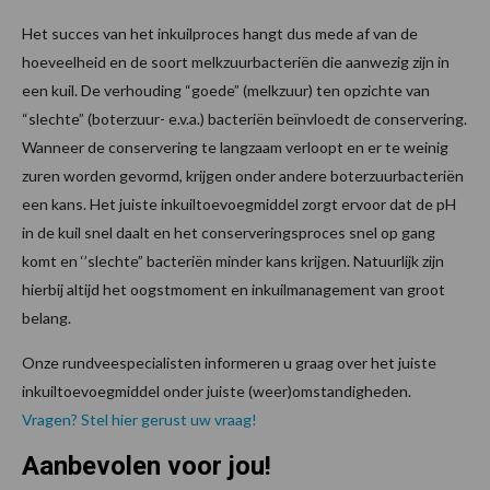
Het succes van het inkuilproces hangt dus mede af van de
hoeveelheid en de soort melkzuurbacteriën die aanwezig zijn in
een kuil. De verhouding “goede” (melkzuur) ten opzichte van
“slechte” (boterzuur- e.v.a.) bacteriën beïnvloedt de conservering.
Wanneer de conservering te langzaam verloopt en er te weinig
zuren worden gevormd, krijgen onder andere boterzuurbacteriën
een kans. Het juiste inkuiltoevoegmiddel zorgt ervoor dat de pH
in de kuil snel daalt en het conserveringsproces snel op gang
komt en ‘’slechte” bacteriën minder kans krijgen. Natuurlijk zijn
hierbij altijd het oogstmoment en inkuilmanagement van groot
belang.
Onze rundveespecialisten informeren u graag over het juiste
inkuiltoevoegmiddel onder juiste (weer)omstandigheden.
Vragen? Stel hier gerust uw vraag!
Aanbevolen voor jou!