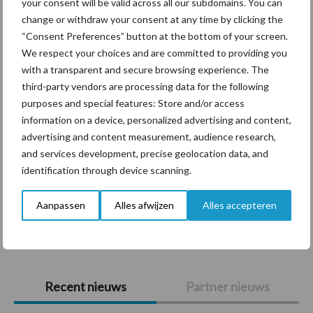
your consent will be valid across all our subdomains. You can
Themapagina's
change or withdraw your consent at any time by clicking the
“Consent Preferences” button at the bottom of your screen.
Diergezondheid
Bemesting
Fokkerij
Melkv
We respect your choices and are committed to providing you
with a transparent and secure browsing experience. The
third-party vendors are processing data for the following
purposes and special features: Store and/or access
information on a device, personalized advertising and content,
Beregening
Bijproducten
advertising and content measurement, audience research,
and services development, precise geolocation data, and
identification through device scanning.
Aanpassen
Alles afwijzen
Alles accepteren
Toon meer
Primaire
Recent nieuws
Partner nieuws
Sidebar