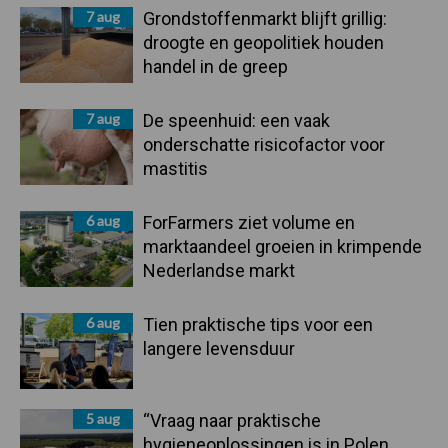
7 aug
Grondstoffenmarkt blijft grillig:
droogte en geopolitiek houden
handel in de greep
7 aug
De speenhuid: een vaak
onderschatte risicofactor voor
mastitis
6 aug
ForFarmers ziet volume en
marktaandeel groeien in krimpende
Nederlandse markt
6 aug
Tien praktische tips voor een
langere levensduur
5 aug
“Vraag naar praktische
hygieneoplossingen is in Polen