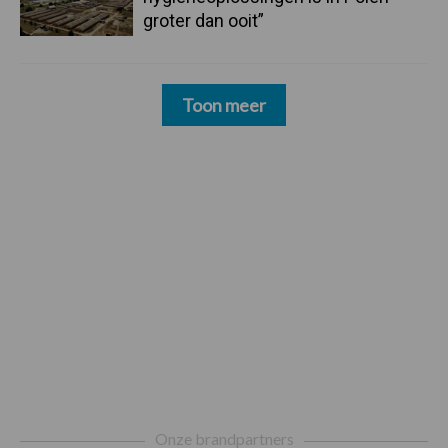
groter dan ooit”
Toon meer
Footer
Onze brandpartners