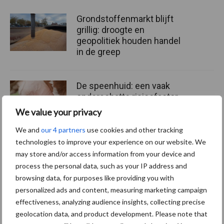
Grondstoffenmarkt blijft
grillig: droogte en
geopolitiek houden handel
in de greep
De speenhuid: een vaak
onderschatte risicofactor
voor mastitis
We value your privacy
We and
our 4 partners
use cookies and other tracking
technologies to improve your experience on our website. We
ForFarmers ziet volume en
may store and/or access information from your device and
marktaandeel groeien in
process the personal data, such as your IP address and
krimpende Nederlandse
browsing data, for purposes like providing you with
markt
personalized ads and content, measuring marketing campaign
effectiveness, analyzing audience insights, collecting precise
geolocation data, and product development. Please note that