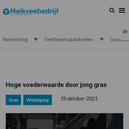
Spring
Door
Spring
Spring
naar
naar
naar
naar
Zoeken...
Zoek
Melkveebedrijf.nl
de
de
de
de
hoofdnavigatie
hoofd
eerste
voettekst
inhoud
sidebar
Bemesting
Teeltwerkzaamheden
Gezond
Hoge voederwaarde door jong gras
19 oktober 2021
Gras
Weidegang