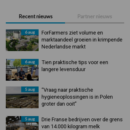
Primaire
Recent nieuws
Partner nieuws
Sidebar
6 aug
ForFarmers ziet volume en
marktaandeel groeien in krimpende
Nederlandse markt
6 aug
Tien praktische tips voor een
langere levensduur
5 aug
“Vraag naar praktische
hygieneoplossingen is in Polen
groter dan ooit”
5 aug
Drie Franse bedrijven over de grens
van 14.000 kilogram melk