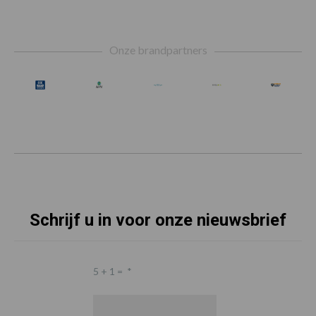
Footer
Onze brandpartners
Schrijf u in voor onze nieuwsbrief
5 + 1 =
*