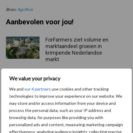
Bron:
Agrifirm
Aanbevolen voor jou!
ForFarmers ziet volume en
marktaandeel groeien in
krimpende Nederlandse
markt
We value your privacy
Tien praktische tips voor
een langere levensduur
We and
our 4 partners
use cookies and other tracking
technologies to improve your experience on our website. We
may store and/or access information from your device and
process the personal data, such as your IP address and
browsing data, for purposes like providing you with
“Vraag naar praktische
hygieneoplossingen is in
personalized ads and content, measuring marketing campaign
Polen groter dan ooit”
effectiveness, analyzing audience insights, collecting precise