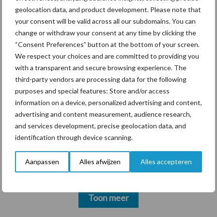
geolocation data, and product development. Please note that
your consent will be valid across all our subdomains. You can
change or withdraw your consent at any time by clicking the
“Consent Preferences” button at the bottom of your screen.
Themapagina's
We respect your choices and are committed to providing you
with a transparent and secure browsing experience. The
Diergezondheid
Bemesting
Fokkerij
Melkv
third-party vendors are processing data for the following
purposes and special features: Store and/or access
information on a device, personalized advertising and content,
advertising and content measurement, audience research,
and services development, precise geolocation data, and
Beregening
Bijproducten
identification through device scanning.
Aanpassen
Alles afwijzen
Alles accepteren
Toon meer