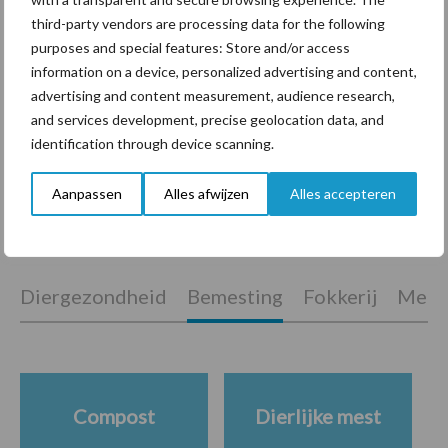
telefoon
third-party vendors are processing data for the following
purposes and special features: Store and/or access
information on a device, personalized advertising and content,
Van onze partner Yara
advertising and content measurement, audience research,
Hoge prijzen en droogte:
and services development, precise geolocation data, and
hoe kan zwavel helpen bij
identification through device scanning.
de bemesting?
Aanpassen
Alles afwijzen
Alles accepteren
Themapagina's
Diergezondheid
Bemesting
Fokkerij
Melkv
Compost
Dierlijke mest