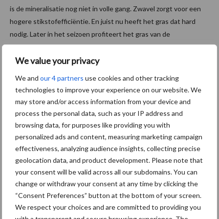
is de mineralisatie nog niet in volle gang. Zwavel zorgt voor een
hogere stikstofefficiëntie. En juist nu heeft het gras dat hard
nodig. Later in het seizoen profiteert het gras van de
gemineraliseerde drijfmest. Naast de stikstofefficiëntie heeft
zwavel ook een positief effect op RE, zie hiervoor
het recente
We value your privacy
artikel ‘
65% eiwit van eigen grond’
We and
our 4 partners
use cookies and other tracking
technologies to improve your experience on our website. We
Aanbevolen voor jou!
P
may store and/or access information from your device and
S
process the personal data, such as your IP address and
Van onze partner Yara
browsing data, for purposes like providing you with
Opbrengst mais wordt veel
personalized ads and content, measuring marketing campaign
eerder bepaald dan tot nu
effectiveness, analyzing audience insights, collecting precise
toe gedacht
geolocation data, and product development. Please note that
your consent will be valid across all our subdomains. You can
change or withdraw your consent at any time by clicking the
Van onze partner Yara
“Consent Preferences” button at the bottom of your screen.
In 4 eenvoudige stappen de
We respect your choices and are committed to providing you
grasgroei volgen op je
with a transparent and secure browsing experience. The