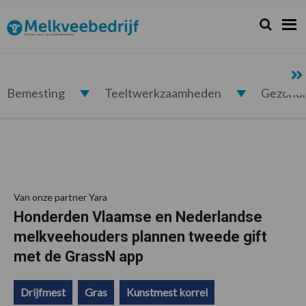
Spring
Door
Spring
Spring
naar
naar
naar
naar
Zoeken...
Zoek
Melkveebedrijf.nl
de
de
de
de
hoofdnavigatie
hoofd
eerste
voettekst
inhoud
sidebar
Bemesting
Teeltwerkzaamheden
Gezond
Van onze partner Yara
Honderden Vlaamse en Nederlandse
melkveehouders plannen tweede gift
met de GrassN app
Drijfmest
Gras
Kunstmest korrel