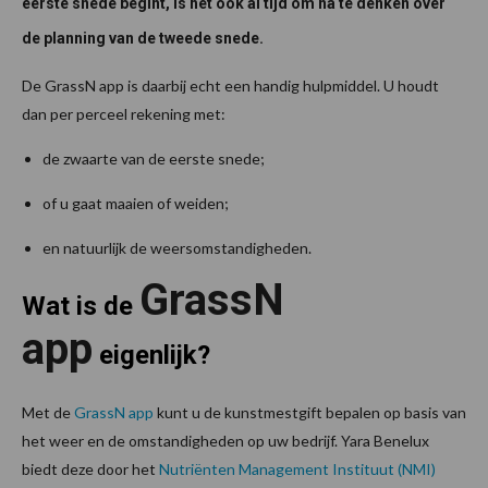
eerste snede begint, is het ook al tijd om na te denken over
de planning van de tweede snede.
De GrassN app is daarbij echt een handig hulpmiddel. U houdt
dan per perceel rekening met:
de zwaarte van de eerste snede;
of u gaat maaien of weiden;
en natuurlijk de weersomstandigheden.
GrassN
Wat is de
app
eigenlijk?
Met de
GrassN app
kunt u de kunstmestgift bepalen op basis van
het weer en de omstandigheden op uw bedrijf. Yara Benelux
biedt deze door het
Nutriënten Management Instituut (NMI)