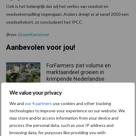
Ook is het belangrijk dat wij het verlies van voedsel en
voedselverspilling tegengaan. Anders dreigt er al vanaf 2050 een
voedseltekort, zo concludeert het IPCC.
Bron:
GroenKennisnet
Aanbevolen voor jou!
ForFarmers ziet volume en
marktaandeel groeien in
krimpende Nederlandse
markt
We value your privacy
We and
our 4 partners
use cookies and other tracking
Tien praktische tips voor
technologies to improve your experience on our website. We
een langere levensduur
may store and/or access information from your device and
process the personal data, such as your IP address and
browsing data, for purposes like providing you with