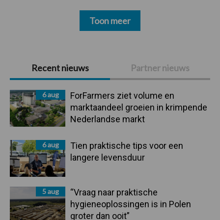
Toon meer
Primaire
Recent nieuws
Partner nieuws
Sidebar
6 aug
ForFarmers ziet volume en
marktaandeel groeien in krimpende
Nederlandse markt
6 aug
Tien praktische tips voor een
langere levensduur
5 aug
“Vraag naar praktische
hygieneoplossingen is in Polen
groter dan ooit”