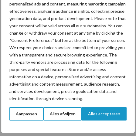
personalized ads and content, measuring marketing campaign
“Vraag naar praktische
effectiveness, analyzing audience insights, collecting precise
hygieneoplossingen is in
geolocation data, and product development. Please note that
Polen groter dan ooit”
your consent will be valid across all our subdomains. You can
change or withdraw your consent at any time by clicking the
“Consent Preferences” button at the bottom of your screen.
We respect your choices and are committed to providing you
with a transparent and secure browsing experience. The
Themapagina's
third-party vendors are processing data for the following
purposes and special features: Store and/or access
Diergezondheid
Bemesting
Fokkerij
Melkv
information on a device, personalized advertising and content,
advertising and content measurement, audience research,
and services development, precise geolocation data, and
identification through device scanning.
Ligbox &
Bedrijfsnieuws
Aanpassen
Alles afwijzen
Alles accepteren
Voerhekken