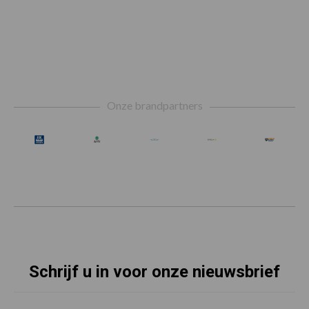
Footer
Onze brandpartners
Schrijf u in voor onze nieuwsbrief