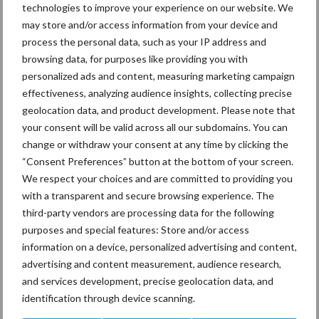
technologies to improve your experience on our website. We
oplossing en beste samenstelling van het grasland met het oog
may store and/or access information from your device and
op de wet- en regelgeving en klimaatverandering. Verschillende
process the personal data, such as your IP address and
ecosystemen, en de toepassing van kruidenrijk grasland waren
browsing data, for purposes like providing you with
herkenbare onderwerpen die aan bod kwamen.
personalized ads and content, measuring marketing campaign
effectiveness, analyzing audience insights, collecting precise
Het was bovendien interessant te merken dat ook andere
geolocation data, and product development. Please note that
onderzoekers soms worstelen met de toepasbaarheid van
your consent will be valid across all our subdomains. You can
bepaalde zaken in de praktijk, die over het algemeen weerbarstig
change or withdraw your consent at any time by clicking the
is. Men was positief verrast over de praktijkpilot Koe en Eiwit en
“Consent Preferences” button at the bottom of your screen.
dat daar zo’n grote groep melkveehouders aan verbonden is.
We respect your choices and are committed to providing you
with a transparent and secure browsing experience. The
Bron:
Verantwoorde Veehouderij
third-party vendors are processing data for the following
Aanbevolen voor jou!
purposes and special features: Store and/or access
information on a device, personalized advertising and content,
advertising and content measurement, audience research,
Grondstoffenmarkt blijft
and services development, precise geolocation data, and
grillig: droogte en
identification through device scanning.
geopolitiek houden handel