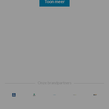
Toon meer
Footer
Onze brandpartners