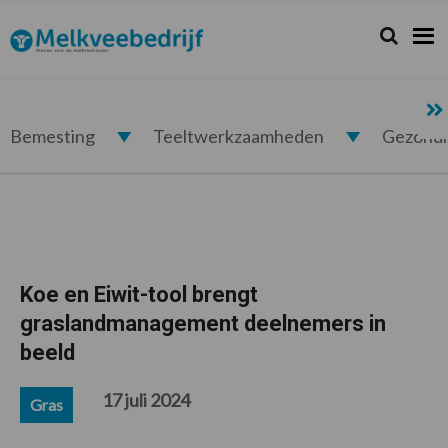
Spring
Door
Spring
Spring
naar
naar
naar
naar
Zoeken...
Zoek
Melkveebedrijf.nl
de
de
de
de
hoofdnavigatie
hoofd
eerste
voettekst
inhoud
sidebar
Bemesting
Teeltwerkzaamheden
Gezond
Koe en Eiwit-tool brengt
graslandmanagement deelnemers in
beeld
17 juli 2024
Gras