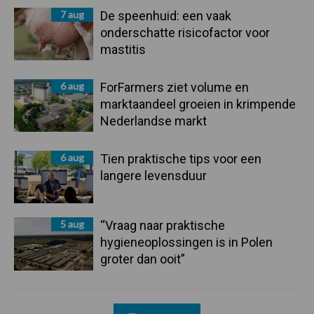
7 aug
De speenhuid: een vaak
onderschatte risicofactor voor
mastitis
6 aug
ForFarmers ziet volume en
marktaandeel groeien in krimpende
Nederlandse markt
6 aug
Tien praktische tips voor een
langere levensduur
5 aug
“Vraag naar praktische
hygieneoplossingen is in Polen
groter dan ooit”