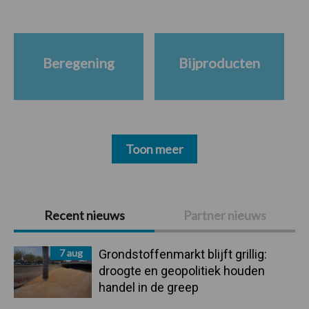
Beregening
Bijproducten
Toon meer
Primaire
Recent nieuws
Partner nieuws
Sidebar
7 aug
Grondstoffenmarkt blijft grillig:
droogte en geopolitiek houden
handel in de greep