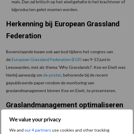
mais. Dan zal kritisch op het eiwitgehalte in het krachtvoer of
bijproducten gelet moeten worden.
Herkenning bij European Grassland
Federation
Bovenstaande kwam ook aan bod tijdens het congres van
de
European Grassland Federation (EGF)
van 9-13 juni in
Leeuwarden, met als thema ‘Why Grasslands?’. Koe en Eiwit was
hierbij aanwezig om
de poster
, behorende bij de recent
gepubliceerde paper rondom de monitoring van
graslandmanagement binnen Koe en Eiwit, te presenteren.
Graslandmanagement optimaliseren
in Europa
We value your privacy
We and
our 4 partners
use cookies and other tracking
Net als Nederland, zijn ook andere landen op zoek naar dé