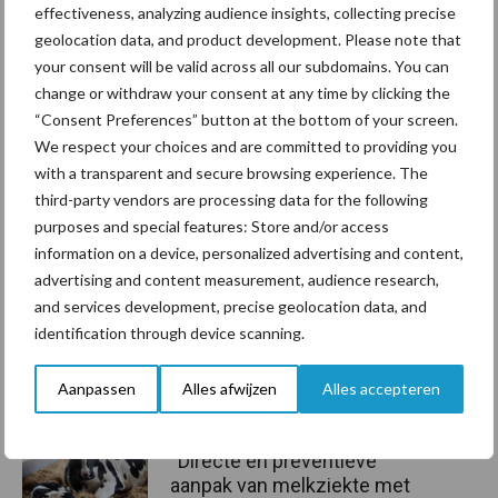
effectiveness, analyzing audience insights, collecting precise
geolocation data, and product development. Please note that
Aanbevolen voor jou!
P
your consent will be valid across all our subdomains. You can
change or withdraw your consent at any time by clicking the
S
“Consent Preferences” button at the bottom of your screen.
Van onze partner Agridiscounter
We respect your choices and are committed to providing you
Snel en effectief
with a transparent and secure browsing experience. The
droogzetten na de laatste
third-party vendors are processing data for the following
melkbeurt
purposes and special features: Store and/or access
information on a device, personalized advertising and content,
advertising and content measurement, audience research,
Van onze partner Agridiscounter
Lithaph+ 25Kg hét
and services development, precise geolocation data, and
alternatief voor
identification through device scanning.
natriumbicarbonaat
Aanpassen
Alles afwijzen
Alles accepteren
Van onze partner Agridiscounter
“Directe en preventieve
aanpak van melkziekte met