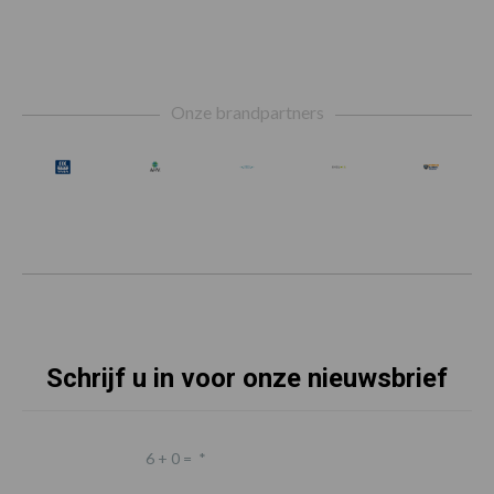
Footer
Onze brandpartners
Schrijf u in voor onze nieuwsbrief
6 + 0 =
*