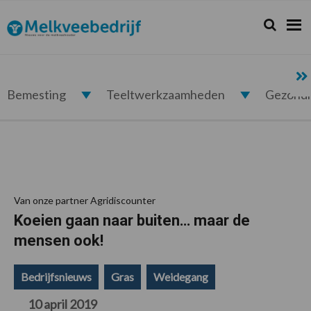
Spring
Door
Spring
Spring
naar
naar
naar
naar
Zoeken...
Zoek
Melkveebedrijf.nl
de
de
de
de
hoofdnavigatie
hoofd
eerste
voettekst
inhoud
sidebar
Bemesting
Teeltwerkzaamheden
Gezond
Van onze partner Agridiscounter
Koeien gaan naar buiten… maar de
mensen ook!
Bedrijfsnieuws
Gras
Weidegang
10 april 2019