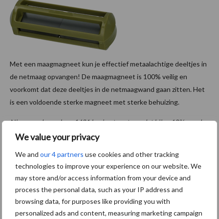
Met een maagmagneet kun je effectief metaalachtige deeltjes in
de netmaag opvangen! De maagmagneet is 100% veilig en
voorkomt dat deze deeltjes in de netmaagwand gaan zitten. Het
is een voldoende sterke magneet met sterke behuizing.
Nieuw onderzoek op 1491 koeien toont aan dat bijna 10% van de
koeien (= 143 koeien) aantastingen in de netmaag of pens hadden.
We value your privacy
Het onderzoek heeft bewezen dat er een vermindering is in het
We and
our 4 partners
use cookies and other tracking
voorkomen van traumatische netmaagaantastingen bij koeien
technologies to improve your experience on our website. We
welke beschikten over een maagmagneet.
may store and/or access information from your device and
process the personal data, such as your IP address and
Meer weten over maagmagneet?
browsing data, for purposes like providing you with
Klik hier!
personalized ads and content, measuring marketing campaign