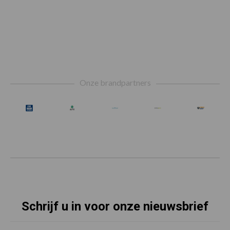
Footer
Onze brandpartners
Schrijf u in voor onze nieuwsbrief