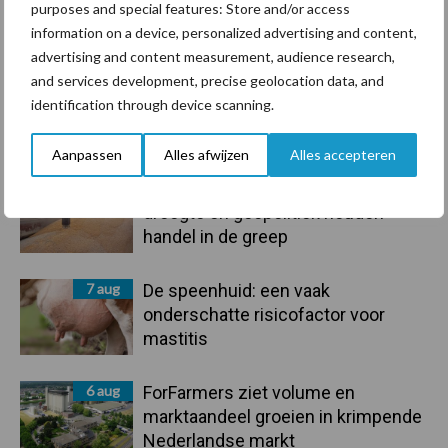
purposes and special features: Store and/or access
information on a device, personalized advertising and content,
Toon meer
advertising and content measurement, audience research,
and services development, precise geolocation data, and
identification through device scanning.
Primaire
Recent nieuws
Partner nieuws
Aanpassen
Alles afwijzen
Alles accepteren
Sidebar
7 aug
Grondstoffenmarkt blijft grillig:
droogte en geopolitiek houden
handel in de greep
7 aug
De speenhuid: een vaak
onderschatte risicofactor voor
mastitis
6 aug
ForFarmers ziet volume en
marktaandeel groeien in krimpende
Nederlandse markt