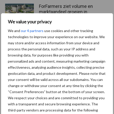
ForFarmers ziet volume en
marktaandeel groeien in
krimpende Nederlandse
We value your privacy
markt
We and
our 4 partners
use cookies and other tracking
technologies to improve your experience on our website. We
may store and/or access information from your device and
Themapagina's
process the personal data, such as your IP address and
browsing data, for purposes like providing you with
Diergezondheid
Bemesting
Fokkerij
Melkv
personalized ads and content, measuring marketing campaign
effectiveness, analyzing audience insights, collecting precise
geolocation data, and product development. Please note that
your consent will be valid across all our subdomains. You can
change or withdraw your consent at any time by clicking the
Ligbox &
Bedrijfsnieuws
“Consent Preferences” button at the bottom of your screen.
Voerhekken
We respect your choices and are committed to providing you
with a transparent and secure browsing experience. The
third-party vendors are processing data for the following