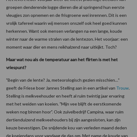
groepen denderende logge dieren die al springend hun eerste
vleugjes zon opnemen en de frisgroene wei inrennen. Dit is een
vrolijk tafereel waarin wij mensen onszelf ook heel goed kunnen
herkennen. Want ook mensen verlangen na een lange, koude
winter naar de warme stralen van de lentezon. Het voorjaar: een
moment waar dier en mens reikhalzend naar uitkijkt. Toch?
Maar wat nou als de temperatuur aan het flirten is met het
vriespunt?
"Begin van de lente? Ja, meteorologisch gezien misschien…"
geeft de Friese boer Jannes Stelling aan in een artikel van
Trouw
.
Stelling is melkveehouder en heeft al ruim twintig jaar ervaring
met het weiden van koeien. "Mijn vee blijft de eerstkomende
weken nog binnen hoor". Ook zuivelbedrijf Campina, waar ruim
dertienduizend melkveehouders bij zijn aangesloten, kan zijn
keuze bevestigen. De snijdende kou van verleden maand deden
de koeiendans voor vandaag de das om. Met name de koude van